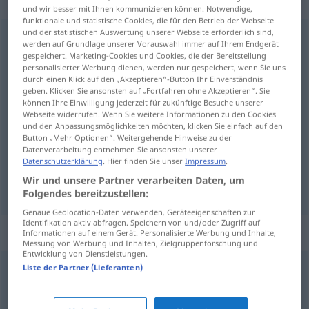
„unbegründet“
und wir besser mit Ihnen kommunizieren können. Notwendige,
funktionale und statistische Cookies, die für den Betrieb der Webseite
und der statistischen Auswertung unserer Webseite erforderlich sind,
unbegründet
[ˈʊ-]
werden auf Grundlage unserer Vorauswahl immer auf Ihrem Endgerät
gespeichert. Marketing-Cookies und Cookies, die der Bereitstellung
Übersicht aller Übersetzungen
personalisierter Werbung dienen, werden nur gespeichert, wenn Sie uns
durch einen Klick auf den „Akzeptieren“-Button Ihr Einverständnis
(Für mehr Details die Übersetzung anklicken/antippen)
geben. Klicken Sie ansonsten auf „Fortfahren ohne Akzeptieren“. Sie
können Ihre Einwilligung jederzeit für zukünftige Besuche unserer
ongegrond, ongemotiveerd
Webseite widerrufen. Wenn Sie weitere Informationen zu den Cookies
und den Anpassungsmöglichkeiten möchten, klicken Sie einfach auf den
Button „Mehr Optionen“. Weitergehende Hinweise zu der
Datenverarbeitung entnehmen Sie ansonsten unserer
Datenschutzerklärung
. Hier finden Sie unser
Impressum
.
Wir und unsere Partner verarbeiten Daten, um
ongegrond
, ongemotiveerd
unbegründet
Folgendes bereitzustellen:
Genaue Geolocation-Daten verwenden. Geräteeigenschaften zur
Identifikation aktiv abfragen. Speichern von und/oder Zugriff auf
Synonyme für "unbegründet"
Informationen auf einem Gerät. Personalisierte Werbung und Inhalte,
Messung von Werbung und Inhalten, Zielgruppenforschung und
Entwicklung von Dienstleistungen.
Liste der Partner (Lieferanten)
fragwürdig
,
abwegig
,
unsachlich
,
haltlos