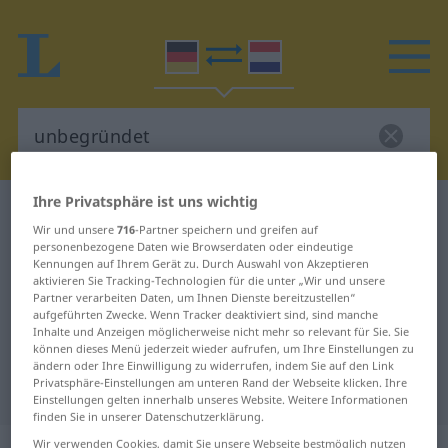
Ihre Privatsphäre ist uns wichtig
Deutsch-Niederländisch Wörterbuch
Wir und unsere
716
-Partner speichern und greifen auf
unbegründet
personenbezogene Daten wie Browserdaten oder eindeutige
Deutsch-Niederländisch
Kennungen auf Ihrem Gerät zu. Durch Auswahl von Akzeptieren
aktivieren Sie Tracking-Technologien für die unter „Wir und unsere
Übersetzung für "unbegründet"
Partner verarbeiten Daten, um Ihnen Dienste bereitzustellen“
aufgeführten Zwecke. Wenn Tracker deaktiviert sind, sind manche
Inhalte und Anzeigen möglicherweise nicht mehr so relevant für Sie. Sie
können dieses Menü jederzeit wieder aufrufen, um Ihre Einstellungen zu
"unbegründet" Niederländisch
ändern oder Ihre Einwilligung zu widerrufen, indem Sie auf den Link
Privatsphäre-Einstellungen am unteren Rand der Webseite klicken. Ihre
Übersetzung
Einstellungen gelten innerhalb unseres Website. Weitere Informationen
finden Sie in unserer Datenschutzerklärung.
Wir verwenden Cookies, damit Sie unsere Webseite bestmöglich nutzen