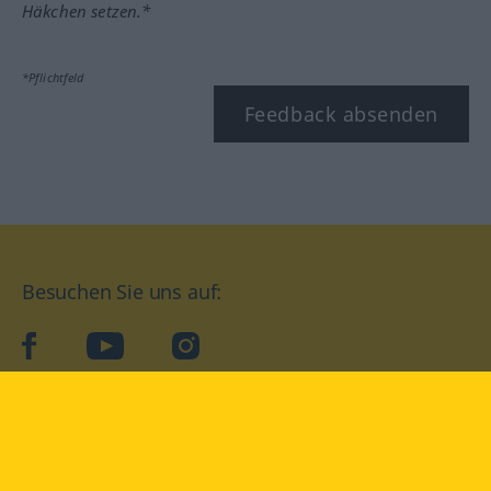
Häkchen setzen.*
*Pflichtfeld
Feedback absenden
Besuchen Sie uns auf:
facebook
YouTube
Instagram
Langenscheidt