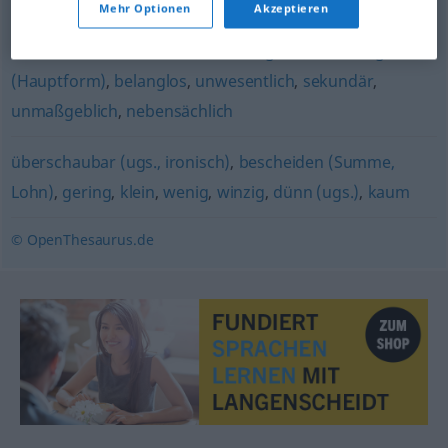
Mehr Optionen
Akzeptieren
nachgeordnet
,
zweitrangig
,
bedeutungslos
,
uninteressant
,
irrelevant
,
nichtssagend
,
unwichtig
(Hauptform)
,
belanglos
,
unwesentlich
,
sekundär
,
unmaßgeblich
,
nebensächlich
überschaubar (ugs., ironisch)
,
bescheiden (Summe,
Lohn)
,
gering
,
klein
,
wenig
,
winzig
,
dünn (ugs.)
,
kaum
© OpenThesaurus.de