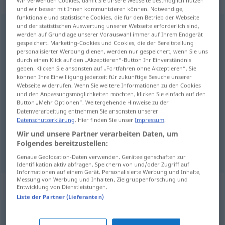
„unbedeutend“
Wir verwenden Cookies, damit Sie unsere Webseite bestmöglich nutzen
und wir besser mit Ihnen kommunizieren können. Notwendige,
funktionale und statistische Cookies, die für den Betrieb der Webseite
unbedeutend
und der statistischen Auswertung unserer Webseite erforderlich sind,
[ˈʊ-]
werden auf Grundlage unserer Vorauswahl immer auf Ihrem Endgerät
gespeichert. Marketing-Cookies und Cookies, die der Bereitstellung
Übersicht aller Übersetzungen
personalisierter Werbung dienen, werden nur gespeichert, wenn Sie uns
(Für mehr Details die Übersetzung anklicken/antippen)
durch einen Klick auf den „Akzeptieren“-Button Ihr Einverständnis
geben. Klicken Sie ansonsten auf „Fortfahren ohne Akzeptieren“. Sie
können Ihre Einwilligung jederzeit für zukünftige Besuche unserer
onbeduidend, onbelangrijk, onbenullig
Webseite widerrufen. Wenn Sie weitere Informationen zu den Cookies
und den Anpassungsmöglichkeiten möchten, klicken Sie einfach auf den
Button „Mehr Optionen“. Weitergehende Hinweise zu der
Datenverarbeitung entnehmen Sie ansonsten unserer
Datenschutzerklärung
. Hier finden Sie unser
Impressum
.
onbeduidend
,
onbelangrijk
,
onbenullig
Wir und unsere Partner verarbeiten Daten, um
Folgendes bereitzustellen:
unbedeutend
Genaue Geolocation-Daten verwenden. Geräteeigenschaften zur
Identifikation aktiv abfragen. Speichern von und/oder Zugriff auf
Informationen auf einem Gerät. Personalisierte Werbung und Inhalte,
Messung von Werbung und Inhalten, Zielgruppenforschung und
Synonyme für "unbedeutend"
Entwicklung von Dienstleistungen.
Liste der Partner (Lieferanten)
egal
,
unerheblich
,
Nebensache
,
unbeträchtlich
,