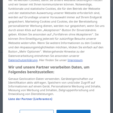
„unabdingbar“
und wir besser mit Ihnen kommunizieren können. Notwendige,
funktionale und statistische Cookies, die für den Betrieb der Webseite
und der statistischen Auswertung unserer Webseite erforderlich sind,
unabdingbar
werden auf Grundlage unserer Vorauswahl immer auf Ihrem Endgerät
gespeichert. Marketing-Cookies und Cookies, die der Bereitstellung
Übersicht aller Übersetzungen
personalisierter Werbung dienen, werden nur gespeichert, wenn Sie uns
(Für mehr Details die Übersetzung anklicken/antippen)
durch einen Klick auf den „Akzeptieren“-Button Ihr Einverständnis
geben. Klicken Sie ansonsten auf „Fortfahren ohne Akzeptieren“. Sie
können Ihre Einwilligung jederzeit für zukünftige Besuche unserer
absoluut noodzakelijk
Webseite widerrufen. Wenn Sie weitere Informationen zu den Cookies
und den Anpassungsmöglichkeiten möchten, klicken Sie einfach auf den
Button „Mehr Optionen“. Weitergehende Hinweise zu der
Datenverarbeitung entnehmen Sie ansonsten unserer
Datenschutzerklärung
. Hier finden Sie unser
Impressum
.
absoluut
noodzakelijk
unabdingbar
Wir und unsere Partner verarbeiten Daten, um
Folgendes bereitzustellen:
Genaue Geolocation-Daten verwenden. Geräteeigenschaften zur
Identifikation aktiv abfragen. Speichern von und/oder Zugriff auf
Synonyme für "unabdingbar"
Informationen auf einem Gerät. Personalisierte Werbung und Inhalte,
Messung von Werbung und Inhalten, Zielgruppenforschung und
Entwicklung von Dienstleistungen.
Liste der Partner (Lieferanten)
unumgänglich
,
unverzichtbar
,
vonnöten
,
unentbehrlich
,
zwingend
,
(unbedingt) notwendig
,
(ein) Muss
,
wichtig