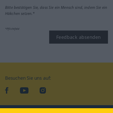
Bitte bestätigen Sie, dass Sie ein Mensch sind, indem Sie ein
Häkchen setzen.*
*Pflichtfeld
Feedback absenden
Besuchen Sie uns auf:
facebook
YouTube
Instagram