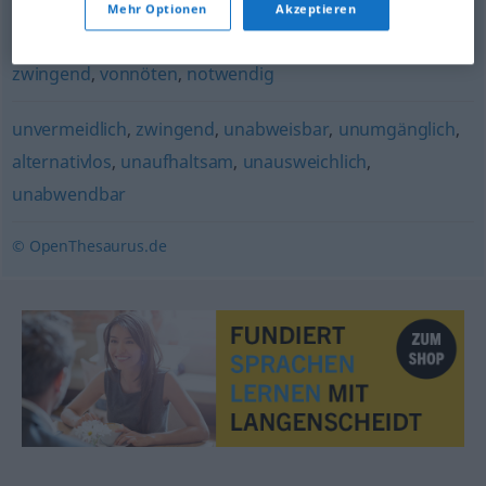
Mehr Optionen
Akzeptieren
erforderlich
,
nötig
,
obligatorisch
,
unvermeidlich
,
zwingend
,
vonnöten
,
notwendig
unvermeidlich
,
zwingend
,
unabweisbar
,
unumgänglich
,
alternativlos
,
unaufhaltsam
,
unausweichlich
,
unabwendbar
© OpenThesaurus.de