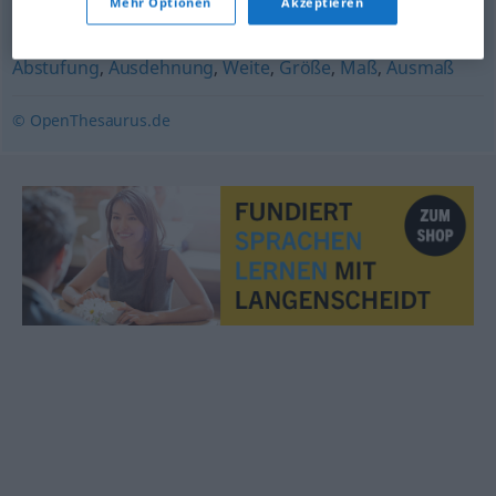
Mehr Optionen
Akzeptieren
Weite
,
Breite
,
Stärke
,
Dicke
Abstufung
,
Ausdehnung
,
Weite
,
Größe
,
Maß
,
Ausmaß
© OpenThesaurus.de