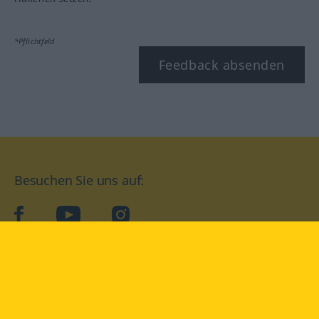
*Pflichtfeld
Feedback absenden
Besuchen Sie uns auf:
facebook
YouTube
Instagram
Langenscheidt