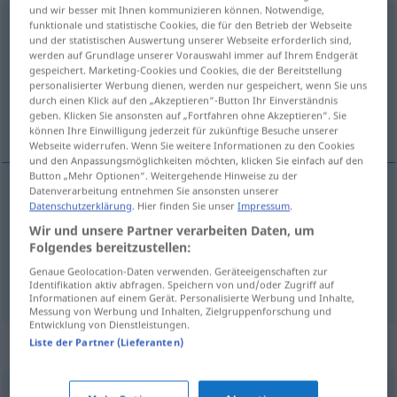
und wir besser mit Ihnen kommunizieren können. Notwendige,
Umfang
funktionale und statistische Cookies, die für den Betrieb der Webseite
m
und der statistischen Auswertung unserer Webseite erforderlich sind,
werden auf Grundlage unserer Vorauswahl immer auf Ihrem Endgerät
Übersicht aller Übersetzungen
gespeichert. Marketing-Cookies und Cookies, die der Bereitstellung
(Für mehr Details die Übersetzung anklicken/antippen)
personalisierter Werbung dienen, werden nur gespeichert, wenn Sie uns
durch einen Klick auf den „Akzeptieren“-Button Ihr Einverständnis
geben. Klicken Sie ansonsten auf „Fortfahren ohne Akzeptieren“. Sie
omvang, omtrek
können Ihre Einwilligung jederzeit für zukünftige Besuche unserer
Webseite widerrufen. Wenn Sie weitere Informationen zu den Cookies
und den Anpassungsmöglichkeiten möchten, klicken Sie einfach auf den
Button „Mehr Optionen“. Weitergehende Hinweise zu der
Datenverarbeitung entnehmen Sie ansonsten unserer
Datenschutzerklärung
. Hier finden Sie unser
Impressum
.
omvang
Umfang
a.
FIG
Wir und unsere Partner verarbeiten Daten, um
Folgendes bereitzustellen:
omtrek
Umfang
Umriss
Genaue Geolocation-Daten verwenden. Geräteeigenschaften zur
Identifikation aktiv abfragen. Speichern von und/oder Zugriff auf
Informationen auf einem Gerät. Personalisierte Werbung und Inhalte,
Messung von Werbung und Inhalten, Zielgruppenforschung und
Entwicklung von Dienstleistungen.
Synonyme für "Umfang"
Liste der Partner (Lieferanten)