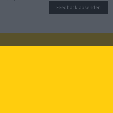
Feedback absenden
Besuchen Sie uns auf:
facebook
YouTube
Instagram
Langenscheidt
NUTZUNGSBEDINGUNGEN