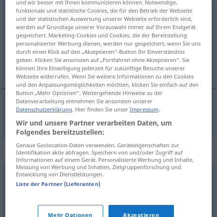
und wir besser mit Ihnen kommunizieren können. Notwendige,
funktionale und statistische Cookies, die für den Betrieb der Webseite
umblättern
und der statistischen Auswertung unserer Webseite erforderlich sind,
werden auf Grundlage unserer Vorauswahl immer auf Ihrem Endgerät
Übersicht aller Übersetzungen
gespeichert. Marketing-Cookies und Cookies, die der Bereitstellung
personalisierter Werbung dienen, werden nur gespeichert, wenn Sie uns
(Für mehr Details die Übersetzung anklicken/antippen)
durch einen Klick auf den „Akzeptieren“-Button Ihr Einverständnis
geben. Klicken Sie ansonsten auf „Fortfahren ohne Akzeptieren“. Sie
omslaan, ombladeren
können Ihre Einwilligung jederzeit für zukünftige Besuche unserer
Webseite widerrufen. Wenn Sie weitere Informationen zu den Cookies
und den Anpassungsmöglichkeiten möchten, klicken Sie einfach auf den
Button „Mehr Optionen“. Weitergehende Hinweise zu der
Datenverarbeitung entnehmen Sie ansonsten unserer
Datenschutzerklärung
. Hier finden Sie unser
Impressum
.
(een blad)
omslaan
,
ombladeren
umblättern
Wir und unsere Partner verarbeiten Daten, um
Folgendes bereitzustellen:
Genaue Geolocation-Daten verwenden. Geräteeigenschaften zur
Synonyme für "umblättern"
Identifikation aktiv abfragen. Speichern von und/oder Zugriff auf
Informationen auf einem Gerät. Personalisierte Werbung und Inhalte,
Messung von Werbung und Inhalten, Zielgruppenforschung und
Entwicklung von Dienstleistungen.
umschlagen
Liste der Partner (Lieferanten)
© OpenThesaurus.de
Mehr Optionen
Akzeptieren