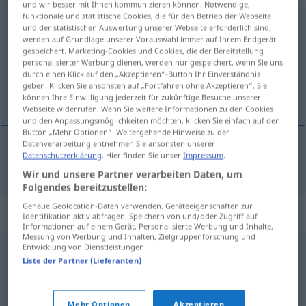
und wir besser mit Ihnen kommunizieren können. Notwendige,
funktionale und statistische Cookies, die für den Betrieb der Webseite
überhäufen
<
überhäufen
>
und der statistischen Auswertung unserer Webseite erforderlich sind,
werden auf Grundlage unserer Vorauswahl immer auf Ihrem Endgerät
Übersicht aller Übersetzungen
gespeichert. Marketing-Cookies und Cookies, die der Bereitstellung
personalisierter Werbung dienen, werden nur gespeichert, wenn Sie uns
(Für mehr Details die Übersetzung anklicken/antippen)
durch einen Klick auf den „Akzeptieren“-Button Ihr Einverständnis
geben. Klicken Sie ansonsten auf „Fortfahren ohne Akzeptieren“. Sie
overstelpen
können Ihre Einwilligung jederzeit für zukünftige Besuche unserer
Webseite widerrufen. Wenn Sie weitere Informationen zu den Cookies
und den Anpassungsmöglichkeiten möchten, klicken Sie einfach auf den
Button „Mehr Optionen“. Weitergehende Hinweise zu der
Datenverarbeitung entnehmen Sie ansonsten unserer
Datenschutzerklärung
. Hier finden Sie unser
Impressum
.
overstelpen
überhäufen
jemanden
Wir und unsere Partner verarbeiten Daten, um
Folgendes bereitzustellen:
Genaue Geolocation-Daten verwenden. Geräteeigenschaften zur
Synonyme für "überhäufen"
Identifikation aktiv abfragen. Speichern von und/oder Zugriff auf
Informationen auf einem Gerät. Personalisierte Werbung und Inhalte,
Messung von Werbung und Inhalten, Zielgruppenforschung und
Entwicklung von Dienstleistungen.
überschütten
,
zumüllen (ugs., negativ)
,
bombardieren
Liste der Partner (Lieferanten)
(ugs.)
,
eindecken (ugs.)
Mehr Optionen
Akzeptieren