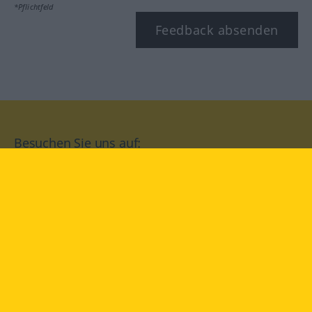
*Pflichtfeld
Feedback absenden
Besuchen Sie uns auf:
facebook
YouTube
Instagram
Langenscheidt
NUTZUNGSBEDINGUNGEN