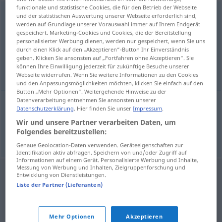
funktionale und statistische Cookies, die für den Betrieb der Webseite
übergreifen
und der statistischen Auswertung unserer Webseite erforderlich sind,
werden auf Grundlage unserer Vorauswahl immer auf Ihrem Endgerät
gespeichert. Marketing-Cookies und Cookies, die der Bereitstellung
Übersicht aller Übersetzungen
personalisierter Werbung dienen, werden nur gespeichert, wenn Sie uns
(Für mehr Details die Übersetzung anklicken/antippen)
durch einen Klick auf den „Akzeptieren“-Button Ihr Einverständnis
geben. Klicken Sie ansonsten auf „Fortfahren ohne Akzeptieren“. Sie
können Ihre Einwilligung jederzeit für zukünftige Besuche unserer
overslaan
Webseite widerrufen. Wenn Sie weitere Informationen zu den Cookies
und den Anpassungsmöglichkeiten möchten, klicken Sie einfach auf den
Button „Mehr Optionen“. Weitergehende Hinweise zu der
Datenverarbeitung entnehmen Sie ansonsten unserer
Datenschutzerklärung
. Hier finden Sie unser
Impressum
.
overslaan
übergreifen
Feuer
Wir und unsere Partner verarbeiten Daten, um
Folgendes bereitzustellen:
Genaue Geolocation-Daten verwenden. Geräteeigenschaften zur
Identifikation aktiv abfragen. Speichern von und/oder Zugriff auf
Informationen auf einem Gerät. Personalisierte Werbung und Inhalte,
Messung von Werbung und Inhalten, Zielgruppenforschung und
Entwicklung von Dienstleistungen.
Liste der Partner (Lieferanten)
Mehr Optionen
Akzeptieren