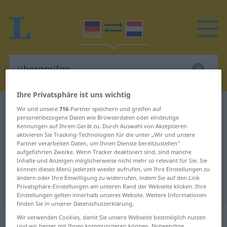
Ihre Privatsphäre ist uns wichtig
Deutsch-Niederländisch Wörterbuch
übergreifen
Wir und unsere
716
-Partner speichern und greifen auf
personenbezogene Daten wie Browserdaten oder eindeutige
Deutsch-Niederländisch
Kennungen auf Ihrem Gerät zu. Durch Auswahl von Akzeptieren
aktivieren Sie Tracking-Technologien für die unter „Wir und unsere
Übersetzung für "übergreifen"
Partner verarbeiten Daten, um Ihnen Dienste bereitzustellen“
aufgeführten Zwecke. Wenn Tracker deaktiviert sind, sind manche
Inhalte und Anzeigen möglicherweise nicht mehr so relevant für Sie. Sie
"übergreifen" Niederländisch
können dieses Menü jederzeit wieder aufrufen, um Ihre Einstellungen zu
ändern oder Ihre Einwilligung zu widerrufen, indem Sie auf den Link
Übersetzung
Privatsphäre-Einstellungen am unteren Rand der Webseite klicken. Ihre
Einstellungen gelten innerhalb unseres Website. Weitere Informationen
finden Sie in unserer Datenschutzerklärung.
„übergreifen“
Wir verwenden Cookies, damit Sie unsere Webseite bestmöglich nutzen
und wir besser mit Ihnen kommunizieren können. Notwendige,