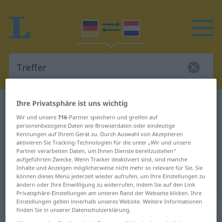
Ihre Privatsphäre ist uns wichtig
Deutsch-Niederländisch Wörterbuch
Treffer
Wir und unsere
716
-Partner speichern und greifen auf
Deutsch-Niederländisch
personenbezogene Daten wie Browserdaten oder eindeutige
Übersetzung für "Treffer"
Kennungen auf Ihrem Gerät zu. Durch Auswahl von Akzeptieren
aktivieren Sie Tracking-Technologien für die unter „Wir und unsere
Partner verarbeiten Daten, um Ihnen Dienste bereitzustellen“
aufgeführten Zwecke. Wenn Tracker deaktiviert sind, sind manche
"Treffer" Niederländisch
Inhalte und Anzeigen möglicherweise nicht mehr so relevant für Sie. Sie
können dieses Menü jederzeit wieder aufrufen, um Ihre Einstellungen zu
Übersetzung
ändern oder Ihre Einwilligung zu widerrufen, indem Sie auf den Link
Privatsphäre-Einstellungen am unteren Rand der Webseite klicken. Ihre
Einstellungen gelten innerhalb unseres Website. Weitere Informationen
„Treffer“
: Maskulinum, männlich
finden Sie in unserer Datenschutzerklärung.