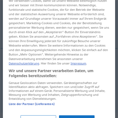
Wir verwenden Cookies, damit Sie unsere Webseite bestmöglich nutzen
und wir besser mit Ihnen kommunizieren können. Notwendige,
Treffer
m
funktionale und statistische Cookies, die für den Betrieb der Webseite
und der statistischen Auswertung unserer Webseite erforderlich sind,
Übersicht aller Übersetzungen
werden auf Grundlage unserer Vorauswahl immer auf Ihrem Endgerät
gespeichert. Marketing-Cookies und Cookies, die der Bereitstellung
(Für mehr Details die Übersetzung anklicken/antippen)
personalisierter Werbung dienen, werden nur gespeichert, wenn Sie uns
durch einen Klick auf den „Akzeptieren“-Button Ihr Einverständnis
treffer, meevaller, prijs, het doelpunt
geben. Klicken Sie ansonsten auf „Fortfahren ohne Akzeptieren“. Sie
können Ihre Einwilligung jederzeit für zukünftige Besuche unserer
Webseite widerrufen. Wenn Sie weitere Informationen zu den Cookies
und den Anpassungsmöglichkeiten möchten, klicken Sie einfach auf den
Button „Mehr Optionen“. Weitergehende Hinweise zu der
Datenverarbeitung entnehmen Sie ansonsten unserer
treffer
Treffer
Datenschutzerklärung
. Hier finden Sie unser
Impressum
.
Wir und unsere Partner verarbeiten Daten, um
meevaller
Treffer
Glücksfall
Folgendes bereitzustellen:
Genaue Geolocation-Daten verwenden. Geräteeigenschaften zur
Identifikation aktiv abfragen. Speichern von und/oder Zugriff auf
prijs
Treffer
Los
Informationen auf einem Gerät. Personalisierte Werbung und Inhalte,
Messung von Werbung und Inhalten, Zielgruppenforschung und
Entwicklung von Dienstleistungen.
(het)
doelpunt
Treffer
SPORT
Liste der Partner (Lieferanten)