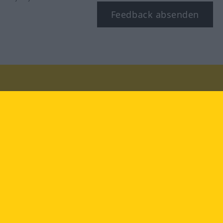
Feedback absenden
Besuchen Sie uns auf:
facebook
YouTube
Instagram
Langenscheidt
NUTZUNGSBEDINGUNGEN