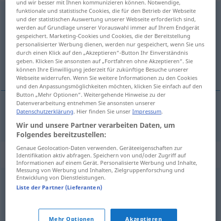
und wir besser mit Ihnen kommunizieren können. Notwendige,
funktionale und statistische Cookies, die für den Betrieb der Webseite
Terrain
[-ˈʀɛ̃ː]
n
<
-s
;
-s
>
und der statistischen Auswertung unserer Webseite erforderlich sind,
werden auf Grundlage unserer Vorauswahl immer auf Ihrem Endgerät
Übersicht aller Übersetzungen
gespeichert. Marketing-Cookies und Cookies, die der Bereitstellung
personalisierter Werbung dienen, werden nur gespeichert, wenn Sie uns
(Für mehr Details die Übersetzung anklicken/antippen)
durch einen Klick auf den „Akzeptieren“-Button Ihr Einverständnis
geben. Klicken Sie ansonsten auf „Fortfahren ohne Akzeptieren“. Sie
het terrein
können Ihre Einwilligung jederzeit für zukünftige Besuche unserer
Webseite widerrufen. Wenn Sie weitere Informationen zu den Cookies
und den Anpassungsmöglichkeiten möchten, klicken Sie einfach auf den
Button „Mehr Optionen“. Weitergehende Hinweise zu der
Datenverarbeitung entnehmen Sie ansonsten unserer
Datenschutzerklärung
. Hier finden Sie unser
Impressum
.
(het)
terrein
Terrain
Wir und unsere Partner verarbeiten Daten, um
Folgendes bereitzustellen:
Genaue Geolocation-Daten verwenden. Geräteeigenschaften zur
Synonyme für "Terrain"
Identifikation aktiv abfragen. Speichern von und/oder Zugriff auf
Informationen auf einem Gerät. Personalisierte Werbung und Inhalte,
Messung von Werbung und Inhalten, Zielgruppenforschung und
Entwicklung von Dienstleistungen.
Gelände
Liste der Partner (Lieferanten)
© OpenThesaurus.de
Mehr Optionen
Akzeptieren