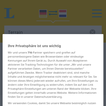
Ihre Privatsphäre ist uns wichtig
Deutsch-Niederländisch Wörterbuch
Terrain
Wir und unsere
716
-Partner speichern und greifen auf
Deutsch-Niederländisch
personenbezogene Daten wie Browserdaten oder eindeutige
Kennungen auf Ihrem Gerät zu. Durch Auswahl von Akzeptieren
Übersetzung für "Terrain"
aktivieren Sie Tracking-Technologien für die unter „Wir und unsere
Partner verarbeiten Daten, um Ihnen Dienste bereitzustellen“
aufgeführten Zwecke. Wenn Tracker deaktiviert sind, sind manche
Inhalte und Anzeigen möglicherweise nicht mehr so relevant für Sie. Sie
"Terrain" Niederländisch
können dieses Menü jederzeit wieder aufrufen, um Ihre Einstellungen zu
ändern oder Ihre Einwilligung zu widerrufen, indem Sie auf den Link
Übersetzung
Privatsphäre-Einstellungen am unteren Rand der Webseite klicken. Ihre
Einstellungen gelten innerhalb unseres Website. Weitere Informationen
finden Sie in unserer Datenschutzerklärung.
„Terrain“
: Neutrum, sächlich
Wir verwenden Cookies, damit Sie unsere Webseite bestmöglich nutzen