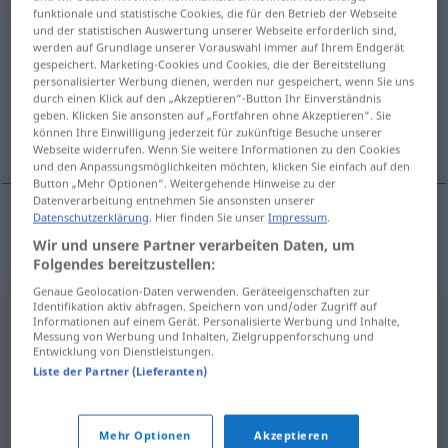
funktionale und statistische Cookies, die für den Betrieb der Webseite
Strohhut
m
und der statistischen Auswertung unserer Webseite erforderlich sind,
werden auf Grundlage unserer Vorauswahl immer auf Ihrem Endgerät
gespeichert. Marketing-Cookies und Cookies, die der Bereitstellung
Übersicht aller Übersetzungen
personalisierter Werbung dienen, werden nur gespeichert, wenn Sie uns
(Für mehr Details die Übersetzung anklicken/antippen)
durch einen Klick auf den „Akzeptieren“-Button Ihr Einverständnis
geben. Klicken Sie ansonsten auf „Fortfahren ohne Akzeptieren“. Sie
können Ihre Einwilligung jederzeit für zukünftige Besuche unserer
strohoed, strooien hoed
Webseite widerrufen. Wenn Sie weitere Informationen zu den Cookies
und den Anpassungsmöglichkeiten möchten, klicken Sie einfach auf den
Button „Mehr Optionen“. Weitergehende Hinweise zu der
Datenverarbeitung entnehmen Sie ansonsten unserer
Datenschutzerklärung
. Hier finden Sie unser
Impressum
.
strohoed
,
strooien
hoed
Strohhut
Wir und unsere Partner verarbeiten Daten, um
Folgendes bereitzustellen:
Genaue Geolocation-Daten verwenden. Geräteeigenschaften zur
Identifikation aktiv abfragen. Speichern von und/oder Zugriff auf
Informationen auf einem Gerät. Personalisierte Werbung und Inhalte,
Messung von Werbung und Inhalten, Zielgruppenforschung und
Entwicklung von Dienstleistungen.
Liste der Partner (Lieferanten)
Mehr Optionen
Akzeptieren