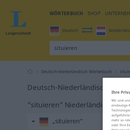
WÖRTERBUCH
SHOP
UNTERNE
Deutsch
Niederlän
Deutsch-Niederländisch Wörterbuch
situi
Deutsch-Niederländisch Überse
Ihre Priv
Wir und un
"situieren" Niederländisch Übe
eindeutige 
Technologie
aufgeführte
„situieren“
mehr so rel
oder Ihre E
Webseite kli