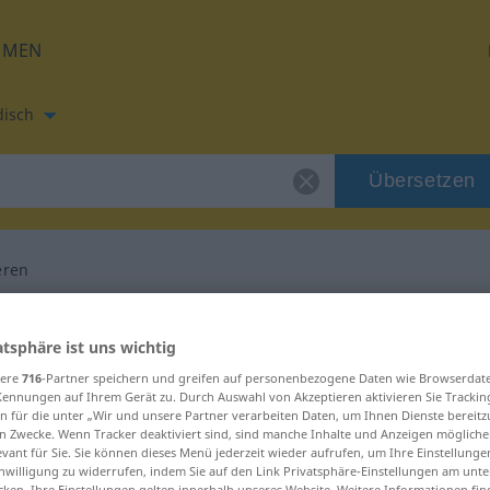
HMEN
disch
Übersetzen
eren
tzung für "situieren"
atsphäre ist uns wichtig
sere
716
-Partner speichern und greifen auf personenbezogene Daten wie Browserdat
rsetzung
Kennungen auf Ihrem Gerät zu. Durch Auswahl von Akzeptieren aktivieren Sie Trackin
n für die unter „Wir und unsere Partner verarbeiten Daten, um Ihnen Dienste bereitz
n Zwecke. Wenn Tracker deaktiviert sind, sind manche Inhalte und Anzeigen mögliche
evant für Sie. Sie können dieses Menü jederzeit wieder aufrufen, um Ihre Einstellung
inwilligung zu widerrufen, indem Sie auf den Link Privatsphäre-Einstellungen am unt
cken. Ihre Einstellungen gelten innerhalb unseres Website. Weitere Informationen fin