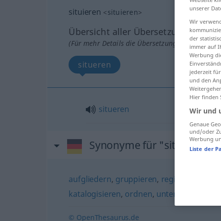
unserer Dat
situieren
<
situieren
>
Wir verwend
Übersicht aller Übersetzungen
kommunizier
der statist
(Für mehr Details die Übersetzung anklicken/an
immer auf I
Werbung die
situeren
Einverständ
jederzeit f
und den Anp
Weitergehen
Hier finden
situeren
Wir und 
Genaue Geol
und/oder Zu
Werbung und
Synonyme für "situieren"
Liste der P
aufgliedern
,
gruppieren
,
registrieren
,
sys
katalogisieren
,
ordnen
,
unterteilen
,
sorti
© OpenThesaurus.de