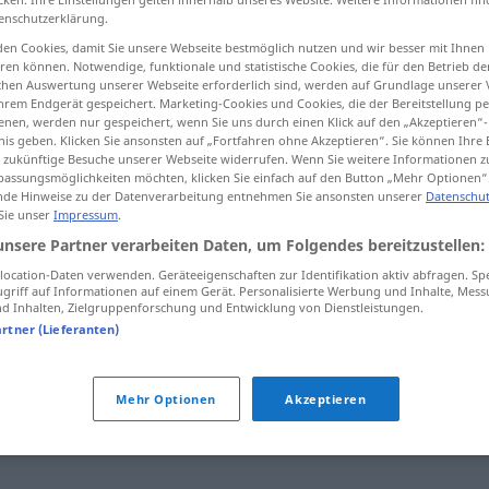
enschutzerklärung.
en Cookies, damit Sie unsere Webseite bestmöglich nutzen und wir besser mit Ihnen
en können. Notwendige, funktionale und statistische Cookies, die für den Betrieb d
ischen Auswertung unserer Webseite erforderlich sind, werden auf Grundlage unserer
tippen)
hrem Endgerät gespeichert. Marketing-Cookies und Cookies, die der Bereitstellung per
nen, werden nur gespeichert, wenn Sie uns durch einen Klick auf den „Akzeptieren“-
nis geben. Klicken Sie ansonsten auf „Fortfahren ohne Akzeptieren“. Sie können Ihre 
ür zukünftige Besuche unserer Webseite widerrufen. Wenn Sie weitere Informationen 
assungsmöglichkeiten möchten, klicken Sie einfach auf den Button „Mehr Optionen“
de Hinweise zu der Datenverarbeitung entnehmen Sie ansonsten unserer
Datenschut
 Sie unser
Impressum
.
situieren
unsere Partner verarbeiten Daten, um Folgendes bereitzustellen:
ocation-Daten verwenden. Geräteeigenschaften zur Identifikation aktiv abfragen. Sp
griff auf Informationen auf einem Gerät. Personalisierte Werbung und Inhalte, Mes
 Inhalten, Zielgruppenforschung und Entwicklung von Dienstleistungen.
artner (Lieferanten)
tematisieren
,
zusammenstellen
,
erfassen
,
einordnen
,
Mehr Optionen
Akzeptieren
eren