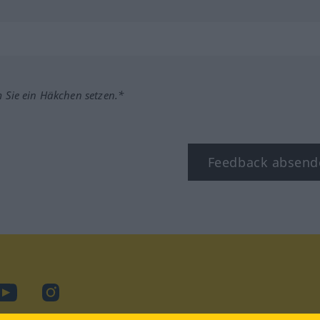
m Sie ein Häkchen setzen.*
Feedback absend
ook
YouTube
Instagram