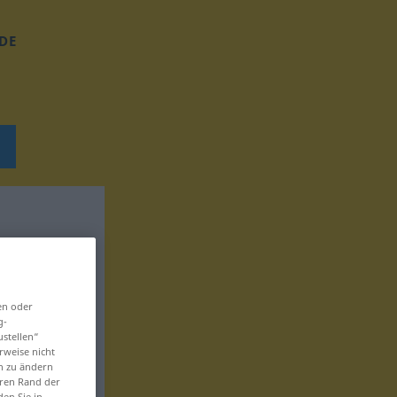
DE
en oder
g-
ustellen“
rweise nicht
en zu ändern
eren Rand der
den Sie in