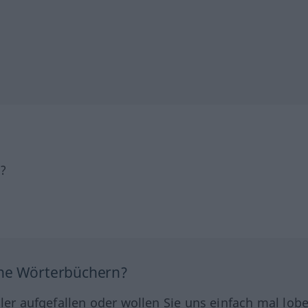
h?
ine Wörterbüchern?
hler aufgefallen oder wollen Sie uns einfach mal lob