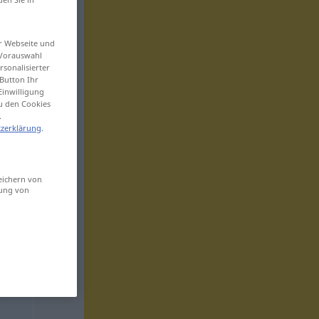
er Webseite und
 Vorauswahl
sonalisierter
Button Ihr
Einwilligung
zu den Cookies
.
zerklärung
.
eichern von
sung von