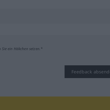
m Sie ein Häkchen setzen.*
Feedback absend