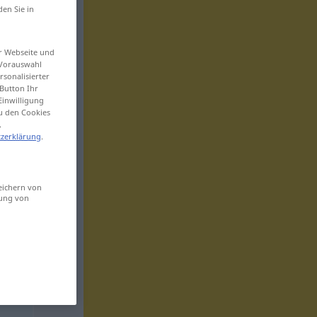
den Sie in
er Webseite und
 Vorauswahl
sonalisierter
Button Ihr
Einwilligung
zu den Cookies
.
zerklärung
.
eichern von
sung von