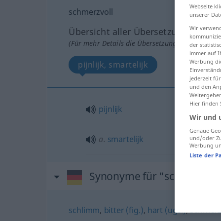
Webseite kli
schmerzvoll
unserer Dat
Wir verwend
Übersicht aller Übersetzungen
kommunizier
(Für mehr Details die Übersetzung anklicken/an
der statist
immer auf I
Werbung die
pijnlijk, smartelijk
Einverständ
jederzeit f
und den Anp
Weitergehen
Hier finden
pijnlijk
Wir und 
Genaue Geol
a.
smartelijk
und/oder Zu
Werbung und
Liste der P
Synonyme für "schmerzvol
schlimm
,
bitter (fig.)
,
hart (ugs.)
,
schmerz