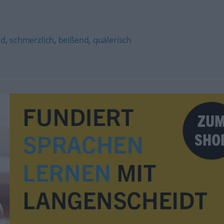
nd
,
schmerzlich
,
beißend
,
quälerisch