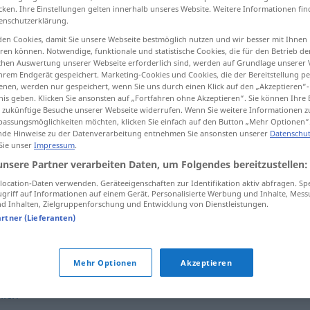
cken. Ihre Einstellungen gelten innerhalb unseres Website. Weitere Informationen fin
enschutzerklärung.
en Cookies, damit Sie unsere Webseite bestmöglich nutzen und wir besser mit Ihnen
en können. Notwendige, funktionale und statistische Cookies, die für den Betrieb d
tippen)
ischen Auswertung unserer Webseite erforderlich sind, werden auf Grundlage unserer
hrem Endgerät gespeichert. Marketing-Cookies und Cookies, die der Bereitstellung per
nen, werden nur gespeichert, wenn Sie uns durch einen Klick auf den „Akzeptieren“-
nis geben. Klicken Sie ansonsten auf „Fortfahren ohne Akzeptieren“. Sie können Ihre 
ür zukünftige Besuche unserer Webseite widerrufen. Wenn Sie weitere Informationen 
assungsmöglichkeiten möchten, klicken Sie einfach auf den Button „Mehr Optionen“
de Hinweise zu der Datenverarbeitung entnehmen Sie ansonsten unserer
Datenschut
 Sie unser
Impressum
.
schmerzvoll
unsere Partner verarbeiten Daten, um Folgendes bereitzustellen:
ocation-Daten verwenden. Geräteeigenschaften zur Identifikation aktiv abfragen. Sp
schmerzvoll
griff auf Informationen auf einem Gerät. Personalisierte Werbung und Inhalte, Mes
FIG
 Inhalten, Zielgruppenforschung und Entwicklung von Dienstleistungen.
artner (Lieferanten)
l"
Mehr Optionen
Akzeptieren
lich