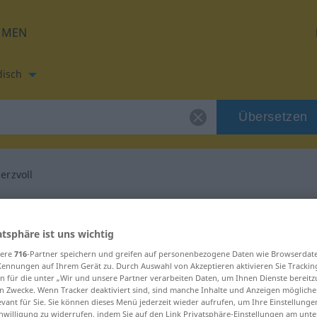
HMEN
disch
Übersetzen
erzvoll
etzung für "schmerzvoll"
atsphäre ist uns wichtig
Übersetzung
sere
716
-Partner speichern und greifen auf personenbezogene Daten wie Browserdat
Kennungen auf Ihrem Gerät zu. Durch Auswahl von Akzeptieren aktivieren Sie Trackin
n für die unter „Wir und unsere Partner verarbeiten Daten, um Ihnen Dienste bereitz
n Zwecke. Wenn Tracker deaktiviert sind, sind manche Inhalte und Anzeigen mögliche
evant für Sie. Sie können dieses Menü jederzeit wieder aufrufen, um Ihre Einstellung
inwilligung zu widerrufen, indem Sie auf den Link Privatsphäre-Einstellungen am unt