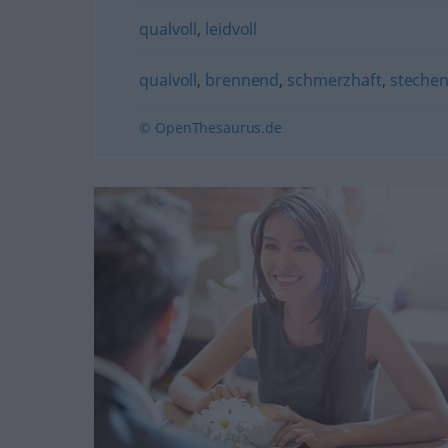
qualvoll
,
leidvoll
qualvoll
,
brennend
,
schmerzhaft
,
steche
© OpenThesaurus.de