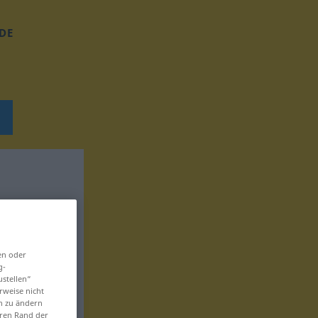
DE
en oder
g-
ustellen“
rweise nicht
en zu ändern
eren Rand der