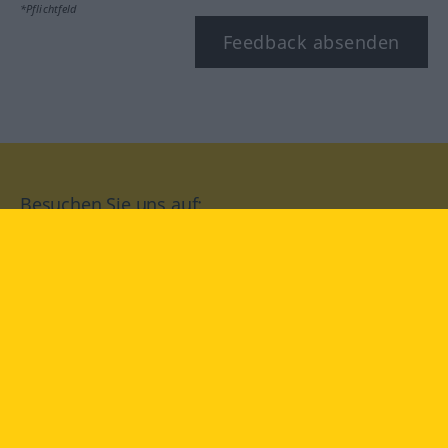
*Pflichtfeld
Feedback absenden
Besuchen Sie uns auf:
facebook
YouTube
Instagram
Langenscheidt
NUTZUNGSBEDINGUNGEN