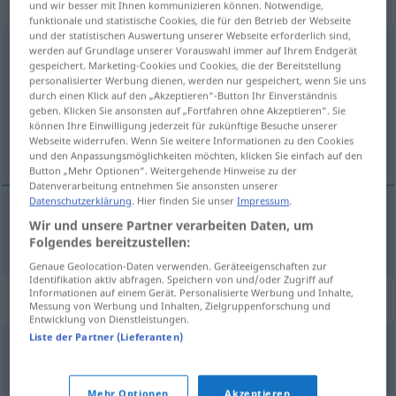
männlich
und wir besser mit Ihnen kommunizieren können. Notwendige,
funktionale und statistische Cookies, die für den Betrieb der Webseite
und der statistischen Auswertung unserer Webseite erforderlich sind,
Schlummer
m
werden auf Grundlage unserer Vorauswahl immer auf Ihrem Endgerät
gespeichert. Marketing-Cookies und Cookies, die der Bereitstellung
personalisierter Werbung dienen, werden nur gespeichert, wenn Sie uns
Übersicht aller Übersetzungen
durch einen Klick auf den „Akzeptieren“-Button Ihr Einverständnis
(Für mehr Details die Übersetzung anklicken/antippen)
geben. Klicken Sie ansonsten auf „Fortfahren ohne Akzeptieren“. Sie
können Ihre Einwilligung jederzeit für zukünftige Besuche unserer
Webseite widerrufen. Wenn Sie weitere Informationen zu den Cookies
sluimering
und den Anpassungsmöglichkeiten möchten, klicken Sie einfach auf den
Button „Mehr Optionen“. Weitergehende Hinweise zu der
Datenverarbeitung entnehmen Sie ansonsten unserer
Datenschutzerklärung
. Hier finden Sie unser
Impressum
.
Wir und unsere Partner verarbeiten Daten, um
sluimer(ing)
Schlummer
Folgendes bereitzustellen:
Genaue Geolocation-Daten verwenden. Geräteeigenschaften zur
Identifikation aktiv abfragen. Speichern von und/oder Zugriff auf
Informationen auf einem Gerät. Personalisierte Werbung und Inhalte,
Synonyme für "Schlummer"
Messung von Werbung und Inhalten, Zielgruppenforschung und
Entwicklung von Dienstleistungen.
Liste der Partner (Lieferanten)
Nachtruhe
,
Schlaf
,
Ruhe
Mehr Optionen
Akzeptieren