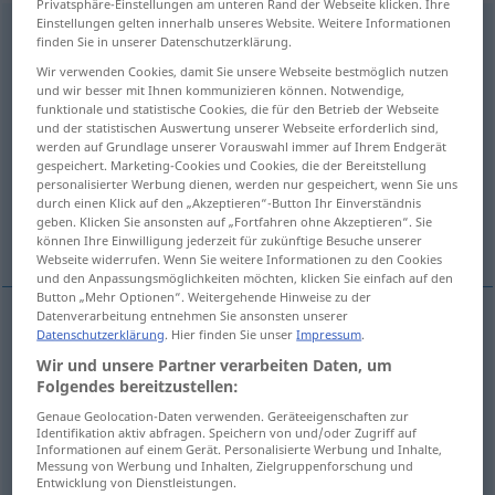
Privatsphäre-Einstellungen am unteren Rand der Webseite klicken. Ihre
Einstellungen gelten innerhalb unseres Website. Weitere Informationen
scharf
<
schärfer
;
schärfst
>
finden Sie in unserer Datenschutzerklärung.
Wir verwenden Cookies, damit Sie unsere Webseite bestmöglich nutzen
Übersicht aller Übersetzungen
und wir besser mit Ihnen kommunizieren können. Notwendige,
(Für mehr Details die Übersetzung anklicken/antippen)
funktionale und statistische Cookies, die für den Betrieb der Webseite
und der statistischen Auswertung unserer Webseite erforderlich sind,
werden auf Grundlage unserer Vorauswahl immer auf Ihrem Endgerät
scherp, pikant, sterk, heftig, streng, fel, snel,
gespeichert. Marketing-Cookies und Cookies, die der Bereitstellung
agressief
personalisierter Werbung dienen, werden nur gespeichert, wenn Sie uns
durch einen Klick auf den „Akzeptieren“-Button Ihr Einverständnis
geben. Klicken Sie ansonsten auf „Fortfahren ohne Akzeptieren“. Sie
heet, krachtig
können Ihre Einwilligung jederzeit für zukünftige Besuche unserer
Webseite widerrufen. Wenn Sie weitere Informationen zu den Cookies
und den Anpassungsmöglichkeiten möchten, klicken Sie einfach auf den
Button „Mehr Optionen“. Weitergehende Hinweise zu der
Datenverarbeitung entnehmen Sie ansonsten unserer
Datenschutzerklärung
. Hier finden Sie unser
Impressum
.
scherp
scharf
a.
FIG
Wir und unsere Partner verarbeiten Daten, um
Folgendes bereitzustellen:
pikant
scharf
Essen
a.
Genaue Geolocation-Daten verwenden. Geräteeigenschaften zur
Identifikation aktiv abfragen. Speichern von und/oder Zugriff auf
Informationen auf einem Gerät. Personalisierte Werbung und Inhalte,
sterk
scharf
Getränk
Messung von Werbung und Inhalten, Zielgruppenforschung und
Entwicklung von Dienstleistungen.