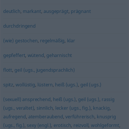
deutlich
,
markant
,
ausgeprägt
,
prägnant
durchdringend
(wie) gestochen
,
regelmäßig
,
klar
gepfeffert
,
wütend
,
geharnischt
flott
,
geil (ugs., jugendsprachlich)
spitz
,
wollüstig
,
lüstern
,
heiß (ugs.)
,
geil (ugs.)
(sexuell) ansprechend
,
heiß (ugs.)
,
geil (ugs.)
,
rassig
(ugs., veraltet)
,
sinnlich
,
lecker (ugs., fig.)
,
knackig
,
aufregend
,
atemberaubend
,
verführerisch
,
knusprig
(ugs., fig.)
,
sexy (engl.)
,
erotisch
,
reizvoll
,
wohlgeformt
,