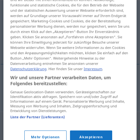
funktionale und statistische Cookies, die für den Betrieb der Webseite
Satzung
f
und der statistischen Auswertung unserer Webseite erforderlich sind,
werden auf Grundlage unserer Vorauswahl immer auf Ihrem Endgerät
Übersicht aller Übersetzungen
gespeichert. Marketing-Cookies und Cookies, die der Bereitstellung
personalisierter Werbung dienen, werden nur gespeichert, wenn Sie uns
(Für mehr Details die Übersetzung anklicken/antippen)
durch einen Klick auf den „Akzeptieren“-Button Ihr Einverständnis
geben. Klicken Sie ansonsten auf „Fortfahren ohne Akzeptieren“. Sie
het huishoudelijk reglement, statuut,
können Ihre Einwilligung jederzeit für zukünftige Besuche unserer
Webseite widerrufen. Wenn Sie weitere Informationen zu den Cookies
reglement
und den Anpassungsmöglichkeiten möchten, klicken Sie einfach auf den
Button „Mehr Optionen“. Weitergehende Hinweise zu der
Datenverarbeitung entnehmen Sie ansonsten unserer
Datenschutzerklärung
. Hier finden Sie unser
Impressum
.
Wir und unsere Partner verarbeiten Daten, um
(het)
statuut
, (het)
reglement
Satzung
Folgendes bereitzustellen:
Genaue Geolocation-Daten verwenden. Geräteeigenschaften zur
(het)
huishoudelijk
reglement
Satzung
Identifikation aktiv abfragen. Speichern von und/oder Zugriff auf
Informationen auf einem Gerät. Personalisierte Werbung und Inhalte,
Messung von Werbung und Inhalten, Zielgruppenforschung und
Entwicklung von Dienstleistungen.
Liste der Partner (Lieferanten)
Mehr Optionen
Akzeptieren