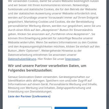
Wir verwenden Cookies, damit Sie unsere Webseite bestmöglich nutzen
und wir besser mit Ihnen kommunizieren können. Notwendige,
Rotte
f
funktionale und statistische Cookies, die für den Betrieb der Webseite
und der statistischen Auswertung unserer Webseite erforderlich sind,
Übersicht aller Übersetzungen
werden auf Grundlage unserer Vorauswahl immer auf Ihrem Endgerät
gespeichert. Marketing-Cookies und Cookies, die der Bereitstellung
(Für mehr Details die Übersetzung anklicken/antippen)
personalisierter Werbung dienen, werden nur gespeichert, wenn Sie uns
durch einen Klick auf den „Akzeptieren“-Button Ihr Einverständnis
bende, troep, het rot
geben. Klicken Sie ansonsten auf „Fortfahren ohne Akzeptieren“. Sie
können Ihre Einwilligung jederzeit für zukünftige Besuche unserer
Webseite widerrufen. Wenn Sie weitere Informationen zu den Cookies
und den Anpassungsmöglichkeiten möchten, klicken Sie einfach auf den
Button „Mehr Optionen“. Weitergehende Hinweise zu der
Datenverarbeitung entnehmen Sie ansonsten unserer
bende
,
troep
Rotte
Datenschutzerklärung
. Hier finden Sie unser
Impressum
.
Wir und unsere Partner verarbeiten Daten, um
(het)
rot
Rotte
Folgendes bereitzustellen:
MIL
Genaue Geolocation-Daten verwenden. Geräteeigenschaften zur
Identifikation aktiv abfragen. Speichern von und/oder Zugriff auf
Informationen auf einem Gerät. Personalisierte Werbung und Inhalte,
Synonyme für "Rotte"
Messung von Werbung und Inhalten, Zielgruppenforschung und
Entwicklung von Dienstleistungen.
Liste der Partner (Lieferanten)
Sprung
,
Schwarm
,
Meute
,
Koppel
,
Gruppe (von Tieren)
,