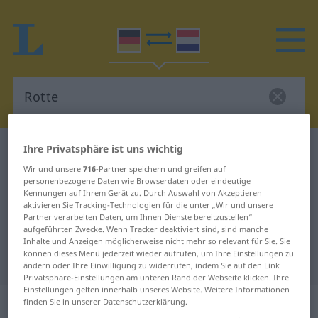
Ihre Privatsphäre ist uns wichtig
Deutsch-Niederländisch Wörterbuch
Rotte
Wir und unsere
716
-Partner speichern und greifen auf
Deutsch-Niederländisch
personenbezogene Daten wie Browserdaten oder eindeutige
Übersetzung für "Rotte"
Kennungen auf Ihrem Gerät zu. Durch Auswahl von Akzeptieren
aktivieren Sie Tracking-Technologien für die unter „Wir und unsere
Partner verarbeiten Daten, um Ihnen Dienste bereitzustellen“
aufgeführten Zwecke. Wenn Tracker deaktiviert sind, sind manche
"Rotte" Niederländisch
Inhalte und Anzeigen möglicherweise nicht mehr so relevant für Sie. Sie
können dieses Menü jederzeit wieder aufrufen, um Ihre Einstellungen zu
Übersetzung
ändern oder Ihre Einwilligung zu widerrufen, indem Sie auf den Link
Privatsphäre-Einstellungen am unteren Rand der Webseite klicken. Ihre
Einstellungen gelten innerhalb unseres Website. Weitere Informationen
„Rotte“
: Femininum, weiblich
finden Sie in unserer Datenschutzerklärung.