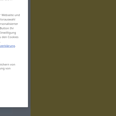
er Webseite und
 Vorauswahl
sonalisierter
Button Ihr
Einwilligung
zu den Cookies
.
zerklärung
.
eichern von
sung von