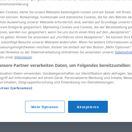
enschutzerklärung.
en Cookies, damit Sie unsere Webseite bestmöglich nutzen und wir besser mit Ihnen
en können. Notwendige, funktionale und statistische Cookies, die für den Betrieb d
ischen Auswertung unserer Webseite erforderlich sind, werden auf Grundlage unserer
tippen)
hrem Endgerät gespeichert. Marketing-Cookies und Cookies, die der Bereitstellung per
nen, werden nur gespeichert, wenn Sie uns durch einen Klick auf den „Akzeptieren“-
nis geben. Klicken Sie ansonsten auf „Fortfahren ohne Akzeptieren“. Sie können Ihre 
ür zukünftige Besuche unserer Webseite widerrufen. Wenn Sie weitere Informationen 
assungsmöglichkeiten möchten, klicken Sie einfach auf den Button „Mehr Optionen“
de Hinweise zu der Datenverarbeitung entnehmen Sie ansonsten unserer
Datenschut
 Sie unser
Impressum
.
Rekonstruktion
unsere Partner verarbeiten Daten, um Folgendes bereitzustellen:
ocation-Daten verwenden. Geräteeigenschaften zur Identifikation aktiv abfragen. Sp
griff auf Informationen auf einem Gerät. Personalisierte Werbung und Inhalte, Mes
 Inhalten, Zielgruppenforschung und Entwicklung von Dienstleistungen.
tion"
artner (Lieferanten)
erung
,
Sanierung
Mehr Optionen
Akzeptieren