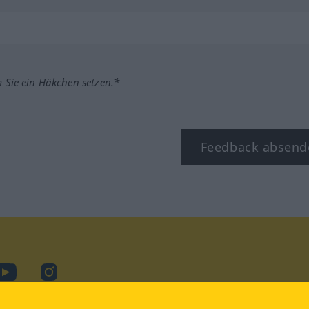
m Sie ein Häkchen setzen.*
Feedback absend
ook
YouTube
Instagram