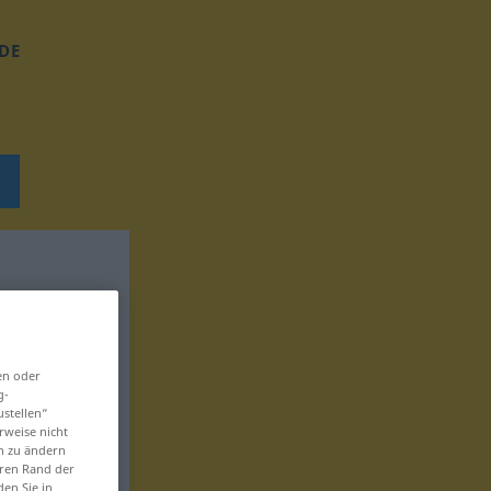
DE
en oder
g-
ustellen“
rweise nicht
en zu ändern
eren Rand der
den Sie in