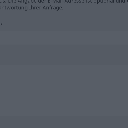
us. Die Angabe der E-Mail-Adresse ist optional und 
ntwortung Ihrer Anfrage.
?*