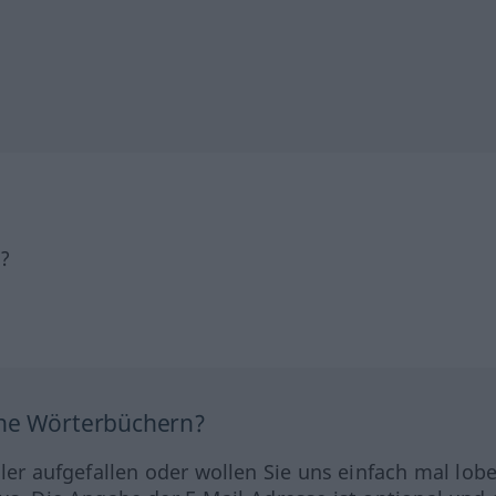
h?
ine Wörterbüchern?
hler aufgefallen oder wollen Sie uns einfach mal lob