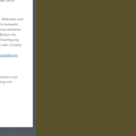
den Sie in
er Webseite und
 Vorauswahl
sonalisierter
Button Ihr
Einwilligung
zu den Cookies
.
zerklärung
.
eichern von
sung von