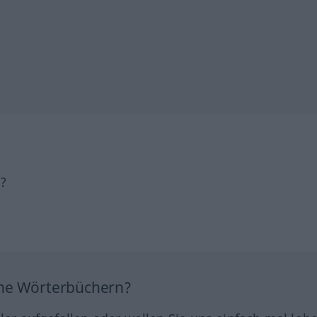
h?
ine Wörterbüchern?