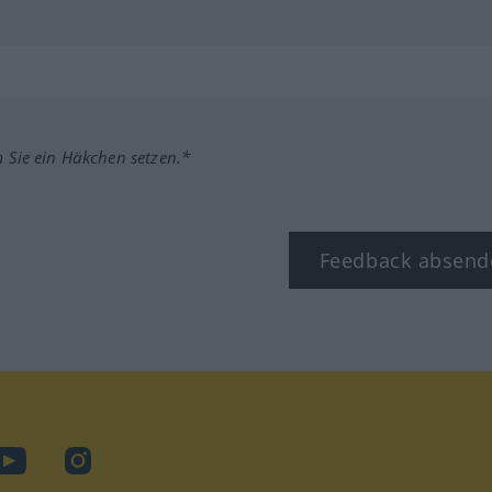
m Sie ein Häkchen setzen.*
Feedback absend
ook
YouTube
Instagram