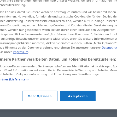
cken. Ihre Einstellungen gelten innerhalb unseres Website. Weitere Informationen fin
enschutzerklärung.
en Cookies, damit Sie unsere Webseite bestmöglich nutzen und wir besser mit Ihnen
en können. Notwendige, funktionale und statistische Cookies, die für den Betrieb d
ischen Auswertung unserer Webseite erforderlich sind, werden auf Grundlage unserer
tippen)
hrem Endgerät gespeichert. Marketing-Cookies und Cookies, die der Bereitstellung per
nen, werden nur gespeichert, wenn Sie uns durch einen Klick auf den „Akzeptieren“-
nis geben. Klicken Sie ansonsten auf „Fortfahren ohne Akzeptieren“. Sie können Ihre 
ür zukünftige Besuche unserer Webseite widerrufen. Wenn Sie weitere Informationen 
assungsmöglichkeiten möchten, klicken Sie einfach auf den Button „Mehr Optionen“
de Hinweise zu der Datenverarbeitung entnehmen Sie ansonsten unserer
Datenschut
 Sie unser
Impressum
.
Proklamation
unsere Partner verarbeiten Daten, um Folgendes bereitzustellen:
ocation-Daten verwenden. Geräteeigenschaften zur Identifikation aktiv abfragen. Sp
griff auf Informationen auf einem Gerät. Personalisierte Werbung und Inhalte, Mes
 Inhalten, Zielgruppenforschung und Entwicklung von Dienstleistungen.
on"
artner (Lieferanten)
such
,
Aufgebot
,
Appell
,
Bitte
,
Ausrufung
Mehr Optionen
Akzeptieren