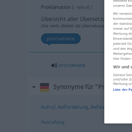
Webseite kli
unserer Dat
Proklamation
[-ˈtsĭoːn]
f
Wir verwend
Übersicht aller Übersetzungen
kommunizier
der statist
(Für mehr Details die Übersetzung anklicken/an
immer auf I
Werbung die
proclamatie
Einverständ
jederzeit f
und den Anp
Weitergehen
Hier finden
proclamatie
Wir und 
Genaue Geol
und/oder Zu
Werbung und
Synonyme für "Proklamati
Liste der P
Aufruf
,
Aufforderung
,
Befürwortung
,
Ge
Ausrufung