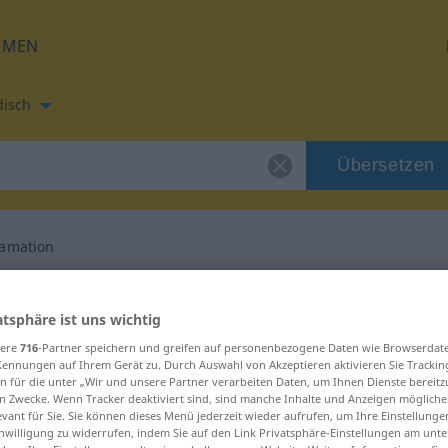
HMEN
disch
Übersetzen
lamation
etzung für "Proklamation"
atsphäre ist uns wichtig
sere
716
-Partner speichern und greifen auf personenbezogene Daten wie Browserdat
 Übersetzung
Kennungen auf Ihrem Gerät zu. Durch Auswahl von Akzeptieren aktivieren Sie Trackin
n für die unter „Wir und unsere Partner verarbeiten Daten, um Ihnen Dienste bereitz
n Zwecke. Wenn Tracker deaktiviert sind, sind manche Inhalte und Anzeigen mögliche
, weiblich
evant für Sie. Sie können dieses Menü jederzeit wieder aufrufen, um Ihre Einstellung
inwilligung zu widerrufen, indem Sie auf den Link Privatsphäre-Einstellungen am unt