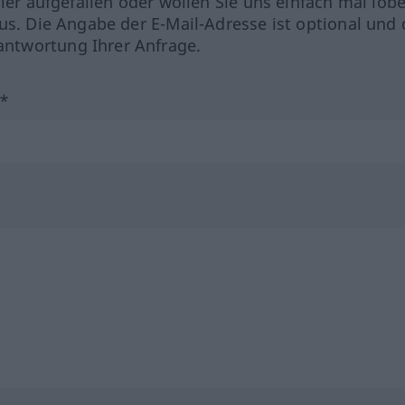
hler aufgefallen oder wollen Sie uns einfach mal lob
us. Die Angabe der E-Mail-Adresse ist optional und 
ntwortung Ihrer Anfrage.
?*