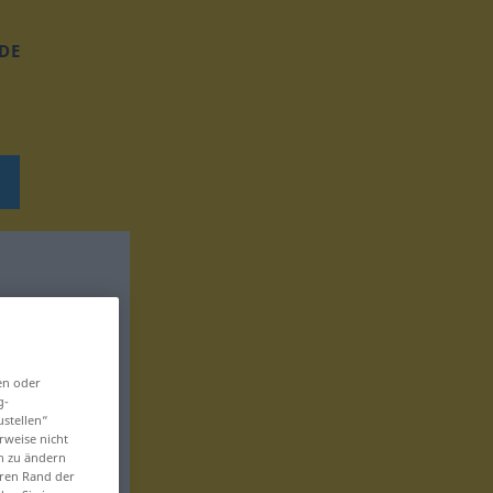
DE
en oder
g-
ustellen“
rweise nicht
en zu ändern
eren Rand der