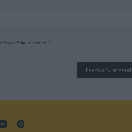
m Sie ein Häkchen setzen.*
Feedback absend
ook
YouTube
Instagram