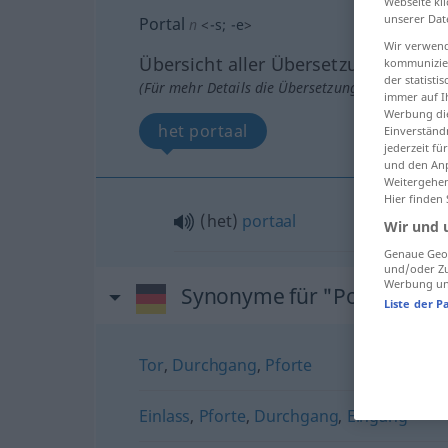
Webseite kli
unserer Dat
Portal
n
<
-s
;
-e
>
Wir verwend
Übersicht aller Übersetzungen
kommunizier
der statist
(Für mehr Details die Übersetzung anklicken/an
immer auf I
Werbung die
het portaal
Einverständ
jederzeit f
und den Anp
Weitergehen
Hier finden
(het)
portaal
Wir und 
Genaue Geol
und/oder Zu
Werbung und
Synonyme für "Portal"
Liste der P
Tor
,
Durchgang
,
Pforte
Einlass
,
Pforte
,
Durchgang
,
Eingang