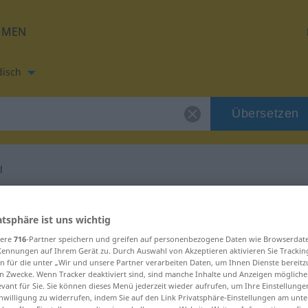
HMEN
disch
Übersetzen
l
tzung für "Portal"
atsphäre ist uns wichtig
sere
716
-Partner speichern und greifen auf personenbezogene Daten wie Browserdat
etzung
Kennungen auf Ihrem Gerät zu. Durch Auswahl von Akzeptieren aktivieren Sie Trackin
n für die unter „Wir und unsere Partner verarbeiten Daten, um Ihnen Dienste bereitz
n Zwecke. Wenn Tracker deaktiviert sind, sind manche Inhalte und Anzeigen mögliche
evant für Sie. Sie können dieses Menü jederzeit wieder aufrufen, um Ihre Einstellung
inwilligung zu widerrufen, indem Sie auf den Link Privatsphäre-Einstellungen am unt