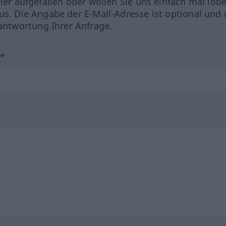
hler aufgefallen oder wollen Sie uns einfach mal lob
us. Die Angabe der E-Mail-Adresse ist optional und 
ntwortung Ihrer Anfrage.
?*