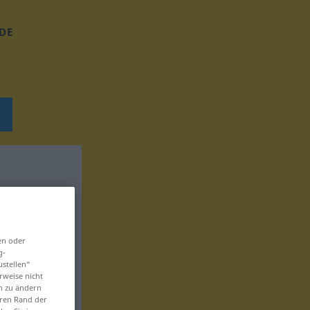
DE
en oder
g-
ustellen“
rweise nicht
en zu ändern
eren Rand der