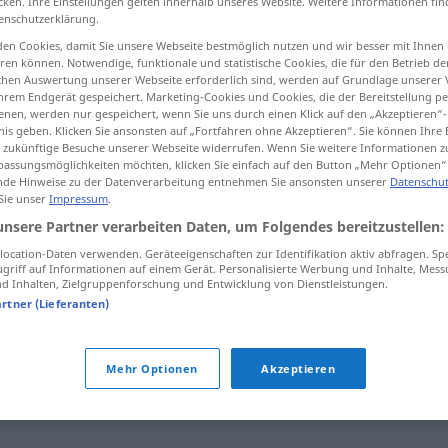
cken. Ihre Einstellungen gelten innerhalb unseres Website. Weitere Informationen fin
enschutzerklärung.
en Cookies, damit Sie unsere Webseite bestmöglich nutzen und wir besser mit Ihnen
en können. Notwendige, funktionale und statistische Cookies, die für den Betrieb d
ischen Auswertung unserer Webseite erforderlich sind, werden auf Grundlage unserer
tippen)
hrem Endgerät gespeichert. Marketing-Cookies und Cookies, die der Bereitstellung per
nen, werden nur gespeichert, wenn Sie uns durch einen Klick auf den „Akzeptieren“-
nis geben. Klicken Sie ansonsten auf „Fortfahren ohne Akzeptieren“. Sie können Ihre 
ür zukünftige Besuche unserer Webseite widerrufen. Wenn Sie weitere Informationen 
assungsmöglichkeiten möchten, klicken Sie einfach auf den Button „Mehr Optionen“
de Hinweise zu der Datenverarbeitung entnehmen Sie ansonsten unserer
Datenschut
 Sie unser
Impressum
.
Portal
a.
IT
unsere Partner verarbeiten Daten, um Folgendes bereitzustellen:
ocation-Daten verwenden. Geräteeigenschaften zur Identifikation aktiv abfragen. Sp
griff auf Informationen auf einem Gerät. Personalisierte Werbung und Inhalte, Mes
 Inhalten, Zielgruppenforschung und Entwicklung von Dienstleistungen.
artner (Lieferanten)
Mehr Optionen
Akzeptieren