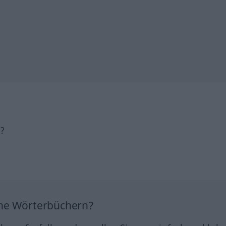
h?
ine Wörterbüchern?