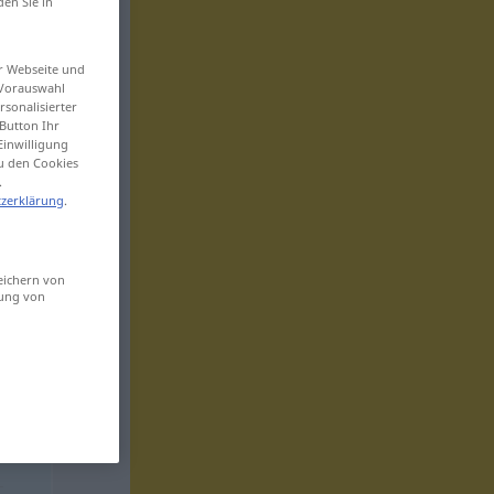
den Sie in
er Webseite und
 Vorauswahl
sonalisierter
Button Ihr
Einwilligung
zu den Cookies
.
zerklärung
.
eichern von
sung von