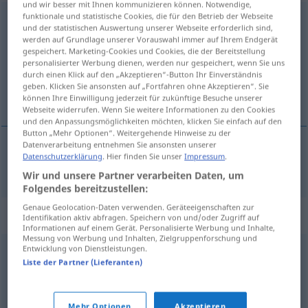
und wir besser mit Ihnen kommunizieren können. Notwendige,
funktionale und statistische Cookies, die für den Betrieb der Webseite
pingelig
und der statistischen Auswertung unserer Webseite erforderlich sind,
werden auf Grundlage unserer Vorauswahl immer auf Ihrem Endgerät
Übersicht aller Übersetzungen
gespeichert. Marketing-Cookies und Cookies, die der Bereitstellung
personalisierter Werbung dienen, werden nur gespeichert, wenn Sie uns
(Für mehr Details die Übersetzung anklicken/antippen)
durch einen Klick auf den „Akzeptieren“-Button Ihr Einverständnis
geben. Klicken Sie ansonsten auf „Fortfahren ohne Akzeptieren“. Sie
pietluttig, pietepeuterig
können Ihre Einwilligung jederzeit für zukünftige Besuche unserer
Webseite widerrufen. Wenn Sie weitere Informationen zu den Cookies
und den Anpassungsmöglichkeiten möchten, klicken Sie einfach auf den
Button „Mehr Optionen“. Weitergehende Hinweise zu der
Datenverarbeitung entnehmen Sie ansonsten unserer
Datenschutzerklärung
. Hier finden Sie unser
Impressum
.
pietluttig
,
pietepeuterig
pingelig
Wir und unsere Partner verarbeiten Daten, um
Folgendes bereitzustellen:
Genaue Geolocation-Daten verwenden. Geräteeigenschaften zur
Synonyme für "pingelig"
Identifikation aktiv abfragen. Speichern von und/oder Zugriff auf
Informationen auf einem Gerät. Personalisierte Werbung und Inhalte,
Messung von Werbung und Inhalten, Zielgruppenforschung und
Entwicklung von Dienstleistungen.
buchhalterisch (fig.)
,
penibel
,
minutiös
,
pedantisch
,
Liste der Partner (Lieferanten)
kleinkariert (abwertend)
,
kleinlich (abwertend)
Mehr Optionen
Akzeptieren