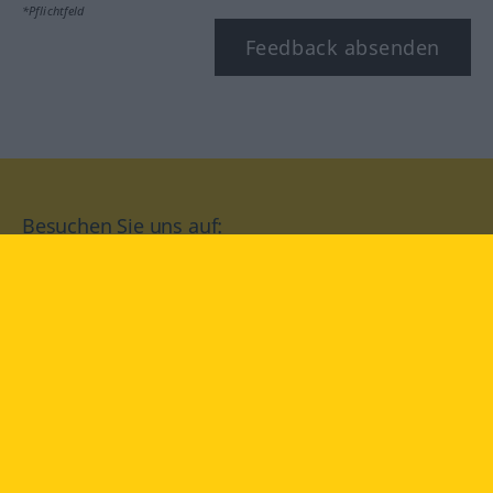
*Pflichtfeld
Feedback absenden
Besuchen Sie uns auf:
facebook
YouTube
Instagram
Langenscheidt
NUTZUNGSBEDINGUNGEN