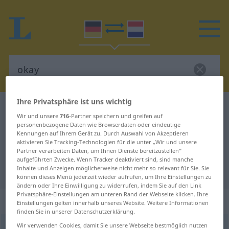
Ihre Privatsphäre ist uns wichtig
Deutsch-Niederländisch Wörterbuch
okay
Wir und unsere
716
-Partner speichern und greifen auf
Deutsch-Niederländisch
personenbezogene Daten wie Browserdaten oder eindeutige
Kennungen auf Ihrem Gerät zu. Durch Auswahl von Akzeptieren
Übersetzung für "okay"
aktivieren Sie Tracking-Technologien für die unter „Wir und unsere
Partner verarbeiten Daten, um Ihnen Dienste bereitzustellen“
aufgeführten Zwecke. Wenn Tracker deaktiviert sind, sind manche
Inhalte und Anzeigen möglicherweise nicht mehr so relevant für Sie. Sie
"okay" Niederländisch Übersetzung
können dieses Menü jederzeit wieder aufrufen, um Ihre Einstellungen zu
ändern oder Ihre Einwilligung zu widerrufen, indem Sie auf den Link
Privatsphäre-Einstellungen am unteren Rand der Webseite klicken. Ihre
„okay“
Einstellungen gelten innerhalb unseres Website. Weitere Informationen
finden Sie in unserer Datenschutzerklärung.
Wir verwenden Cookies, damit Sie unsere Webseite bestmöglich nutzen
okay