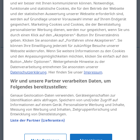
und wir besser mit Ihnen kommunizieren können. Notwendige,
funktionale und statistische Cookies, die für den Betrieb der Webseite
Übersicht aller Übersetzungen
und der statistischen Auswertung unserer Webseite erforderlich sind,
(Für mehr Details die Übersetzung anklicken/antippen)
werden auf Grundlage unserer Vorauswahl immer auf Ihrem Endgerät
gespeichert. Marketing-Cookies und Cookies, die der Bereitstellung
personalisierter Werbung dienen, werden nur gespeichert, wenn Sie uns
oké
durch einen Klick auf den „Akzeptieren“-Button Ihr Einverständnis
geben. Klicken Sie ansonsten auf „Fortfahren ohne Akzeptieren“. Sie
können Ihre Einwilligung jederzeit für zukünftige Besuche unserer
Webseite widerrufen. Wenn Sie weitere Informationen zu den Cookies
und den Anpassungsmöglichkeiten möchten, klicken Sie einfach auf den
Button „Mehr Optionen“. Weitergehende Hinweise zu der
oké
okay
Datenverarbeitung entnehmen Sie ansonsten unserer
Datenschutzerklärung
. Hier finden Sie unser
Impressum
.
Wir und unsere Partner verarbeiten Daten, um
Folgendes bereitzustellen:
Synonyme für "okay"
Genaue Geolocation-Daten verwenden. Geräteeigenschaften zur
Identifikation aktiv abfragen. Speichern von und/oder Zugriff auf
Informationen auf einem Gerät. Personalisierte Werbung und Inhalte,
fair
,
adäquat
,
akzeptabel
,
vertretbar
,
passabel
Messung von Werbung und Inhalten, Zielgruppenforschung und
Entwicklung von Dienstleistungen.
Liste der Partner (Lieferanten)
akzeptabel