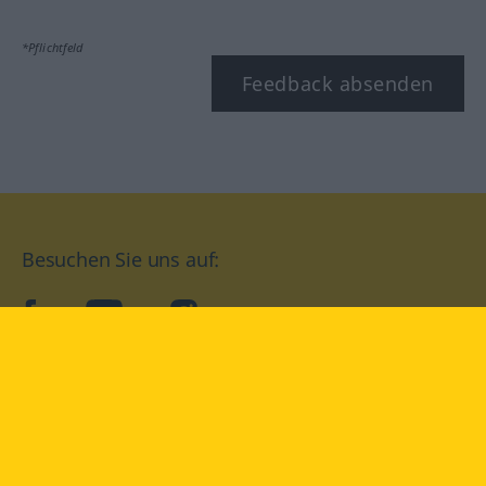
*Pflichtfeld
Feedback absenden
Besuchen Sie uns auf:
facebook
YouTube
Instagram
Langenscheidt