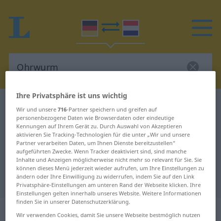
Ihre Privatsphäre ist uns wichtig
Deutsch-Niederländisch Wörterbuch
Ohrwurm
Wir und unsere
716
-Partner speichern und greifen auf
Deutsch-Niederländisch
personenbezogene Daten wie Browserdaten oder eindeutige
Kennungen auf Ihrem Gerät zu. Durch Auswahl von Akzeptieren
Übersetzung für "Ohrwurm"
aktivieren Sie Tracking-Technologien für die unter „Wir und unsere
Partner verarbeiten Daten, um Ihnen Dienste bereitzustellen“
aufgeführten Zwecke. Wenn Tracker deaktiviert sind, sind manche
Inhalte und Anzeigen möglicherweise nicht mehr so relevant für Sie. Sie
"Ohrwurm" Niederländisch
können dieses Menü jederzeit wieder aufrufen, um Ihre Einstellungen zu
ändern oder Ihre Einwilligung zu widerrufen, indem Sie auf den Link
Übersetzung
Privatsphäre-Einstellungen am unteren Rand der Webseite klicken. Ihre
Einstellungen gelten innerhalb unseres Website. Weitere Informationen
finden Sie in unserer Datenschutzerklärung.
„Ohrwurm“
: Maskulinum, männlich
Wir verwenden Cookies, damit Sie unsere Webseite bestmöglich nutzen