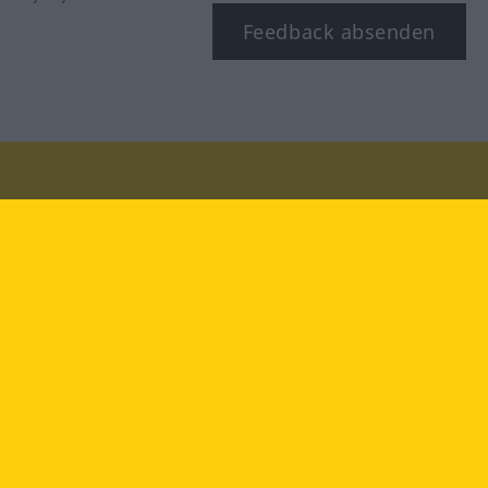
Feedback absenden
Besuchen Sie uns auf:
facebook
YouTube
Instagram
Langenscheidt
NUTZUNGSBEDINGUNGEN