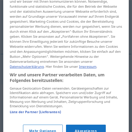
und wir besser mit Ihnen kommunizieren können. Notwendige,
funktionale und statistische Cookies, die für den Betrieb der Webseite
Ohrwurm
m
und der statistischen Auswertung unserer Webseite erforderlich sind,
werden auf Grundlage unserer Vorauswahl immer auf Ihrem Endgerät
Übersicht aller Übersetzungen
gespeichert. Marketing-Cookies und Cookies, die der Bereitstellung
personalisierter Werbung dienen, werden nur gespeichert, wenn Sie uns
(Für mehr Details die Übersetzung anklicken/antippen)
durch einen Klick auf den „Akzeptieren“-Button Ihr Einverständnis
geben. Klicken Sie ansonsten auf „Fortfahren ohne Akzeptieren“. Sie
oorworm
können Ihre Einwilligung jederzeit für zukünftige Besuche unserer
Webseite widerrufen. Wenn Sie weitere Informationen zu den Cookies
und den Anpassungsmöglichkeiten möchten, klicken Sie einfach auf den
Button „Mehr Optionen“. Weitergehende Hinweise zu der
Datenverarbeitung entnehmen Sie ansonsten unserer
Datenschutzerklärung
. Hier finden Sie unser
Impressum
.
oorworm
Ohrwurm
Wir und unsere Partner verarbeiten Daten, um
Folgendes bereitzustellen:
Genaue Geolocation-Daten verwenden. Geräteeigenschaften zur
Synonyme für "Ohrwurm"
Identifikation aktiv abfragen. Speichern von und/oder Zugriff auf
Informationen auf einem Gerät. Personalisierte Werbung und Inhalte,
Messung von Werbung und Inhalten, Zielgruppenforschung und
Entwicklung von Dienstleistungen.
Hit
,
Schlager
Liste der Partner (Lieferanten)
© OpenThesaurus.de
Mehr Optionen
Akzeptieren