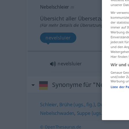
unserer Dat
Nebelschleier
m
Wir verwend
Übersicht aller Übersetzungen
kommunizier
der statist
(Für mehr Details die Übersetzung anklicken/an
immer auf I
Werbung die
nevelsluier
Einverständ
jederzeit f
und den Anp
Weitergehen
Hier finden
nevelsluier
Wir und 
Genaue Geol
und/oder Zu
Werbung und
Synonyme für "Nebelschlei
Liste der P
Schleier
,
Brühe (ugs., fig.)
,
Dunst
,
Nebel
,
Nebelschwaden
,
Suppe (ugs., fig.)
,
Damp
© OpenThesaurus.de