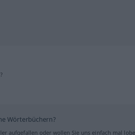
h?
ine Wörterbüchern?
hler aufgefallen oder wollen Sie uns einfach mal lob