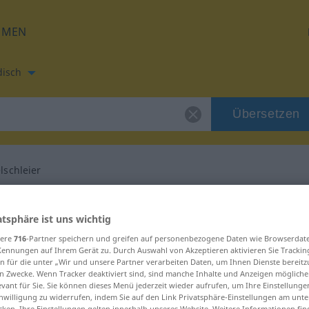
HMEN
disch
Übersetzen
lschleier
etzung für "Nebelschleier"
atsphäre ist uns wichtig
sere
716
-Partner speichern und greifen auf personenbezogene Daten wie Browserdat
h Übersetzung
Kennungen auf Ihrem Gerät zu. Durch Auswahl von Akzeptieren aktivieren Sie Trackin
n für die unter „Wir und unsere Partner verarbeiten Daten, um Ihnen Dienste bereitz
n Zwecke. Wenn Tracker deaktiviert sind, sind manche Inhalte und Anzeigen mögliche
m, männlich
evant für Sie. Sie können dieses Menü jederzeit wieder aufrufen, um Ihre Einstellung
inwilligung zu widerrufen, indem Sie auf den Link Privatsphäre-Einstellungen am unt
cken. Ihre Einstellungen gelten innerhalb unseres Website. Weitere Informationen fin