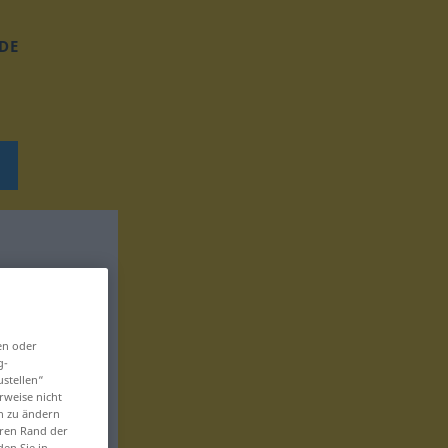
DE
en oder
g-
ustellen“
rweise nicht
en zu ändern
eren Rand der
den Sie in