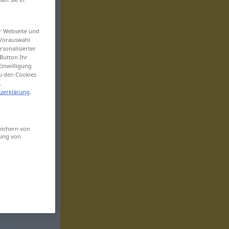
er Webseite und
 Vorauswahl
sonalisierter
Button Ihr
Einwilligung
zu den Cookies
.
zerklärung
.
eichern von
sung von