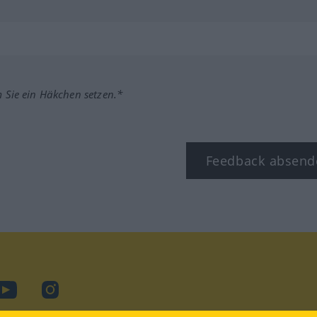
m Sie ein Häkchen setzen.*
Feedback absend
ook
YouTube
Instagram