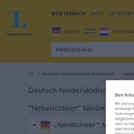
WÖRTERBUCH
SHOP
UNTERNE
Deutsch
Niederlän
Deutsch-Niederländisch Wörterbuch
Nebe
Deutsch-Niederländisch Übers
Ihre Priv
Wir und un
"Nebelschleier" Niederländisc
eindeutige 
Technologie
aufgeführte
„Nebelschleier“
: Maskulinu
mehr so rel
oder Ihre E
Webseite kli