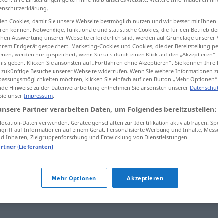
enschutzerklärung.
en Cookies, damit Sie unsere Webseite bestmöglich nutzen und wir besser mit Ihnen
en können. Notwendige, funktionale und statistische Cookies, die für den Betrieb d
ischen Auswertung unserer Webseite erforderlich sind, werden auf Grundlage unserer
tippen)
hrem Endgerät gespeichert. Marketing-Cookies und Cookies, die der Bereitstellung per
nen, werden nur gespeichert, wenn Sie uns durch einen Klick auf den „Akzeptieren“-
nis geben. Klicken Sie ansonsten auf „Fortfahren ohne Akzeptieren“. Sie können Ihre 
ür zukünftige Besuche unserer Webseite widerrufen. Wenn Sie weitere Informationen 
assungsmöglichkeiten möchten, klicken Sie einfach auf den Button „Mehr Optionen“
de Hinweise zu der Datenverarbeitung entnehmen Sie ansonsten unserer
Datenschut
 Sie unser
Impressum
.
Nebelschleier
unsere Partner verarbeiten Daten, um Folgendes bereitzustellen:
ocation-Daten verwenden. Geräteeigenschaften zur Identifikation aktiv abfragen. Sp
griff auf Informationen auf einem Gerät. Personalisierte Werbung und Inhalte, Mes
 Inhalten, Zielgruppenforschung und Entwicklung von Dienstleistungen.
er"
artner (Lieferanten)
Trübung
,
(eine richtige) Waschküche (ugs., fig.)
,
Mehr Optionen
Akzeptieren
f