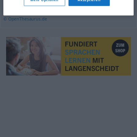
Furcht
,
Scheu
,
Befürchtung
,
Sorge
,
Schiss (ugs.)
,
Angst
© OpenThesaurus.de