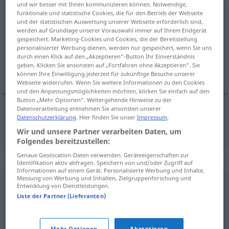
und wir besser mit Ihnen kommunizieren können. Notwendige,
funktionale und statistische Cookies, die für den Betrieb der Webseite
Muffe
f
und der statistischen Auswertung unserer Webseite erforderlich sind,
werden auf Grundlage unserer Vorauswahl immer auf Ihrem Endgerät
Übersicht aller Übersetzungen
gespeichert. Marketing-Cookies und Cookies, die der Bereitstellung
(Für mehr Details die Übersetzung anklicken/antippen)
personalisierter Werbung dienen, werden nur gespeichert, wenn Sie uns
durch einen Klick auf den „Akzeptieren“-Button Ihr Einverständnis
geben. Klicken Sie ansonsten auf „Fortfahren ohne Akzeptieren“. Sie
mof
können Ihre Einwilligung jederzeit für zukünftige Besuche unserer
Webseite widerrufen. Wenn Sie weitere Informationen zu den Cookies
und den Anpassungsmöglichkeiten möchten, klicken Sie einfach auf den
Button „Mehr Optionen“. Weitergehende Hinweise zu der
Datenverarbeitung entnehmen Sie ansonsten unserer
Datenschutzerklärung
. Hier finden Sie unser
Impressum
.
mof
Muffe
TECH
Wir und unsere Partner verarbeiten Daten, um
Folgendes bereitzustellen:
Genaue Geolocation-Daten verwenden. Geräteeigenschaften zur
Synonyme für "Muffe"
Identifikation aktiv abfragen. Speichern von und/oder Zugriff auf
Informationen auf einem Gerät. Personalisierte Werbung und Inhalte,
Messung von Werbung und Inhalten, Zielgruppenforschung und
Entwicklung von Dienstleistungen.
Hülse
,
Manschette
Liste der Partner (Lieferanten)
Bedenken
,
Beklemmung
,
Angstgefühl
,
Bammel (ugs.)
,
Mehr Optionen
Akzeptieren