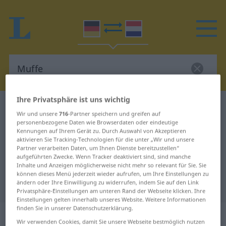
Ihre Privatsphäre ist uns wichtig
Deutsch-Niederländisch Wörterbuch
Muffe
Wir und unsere
716
-Partner speichern und greifen auf
Deutsch-Niederländisch
personenbezogene Daten wie Browserdaten oder eindeutige
Kennungen auf Ihrem Gerät zu. Durch Auswahl von Akzeptieren
Übersetzung für "Muffe"
aktivieren Sie Tracking-Technologien für die unter „Wir und unsere
Partner verarbeiten Daten, um Ihnen Dienste bereitzustellen“
aufgeführten Zwecke. Wenn Tracker deaktiviert sind, sind manche
Inhalte und Anzeigen möglicherweise nicht mehr so relevant für Sie. Sie
"Muffe" Niederländisch
können dieses Menü jederzeit wieder aufrufen, um Ihre Einstellungen zu
ändern oder Ihre Einwilligung zu widerrufen, indem Sie auf den Link
Übersetzung
Privatsphäre-Einstellungen am unteren Rand der Webseite klicken. Ihre
Einstellungen gelten innerhalb unseres Website. Weitere Informationen
finden Sie in unserer Datenschutzerklärung.
„Muffe“
: Femininum, weiblich
Wir verwenden Cookies, damit Sie unsere Webseite bestmöglich nutzen