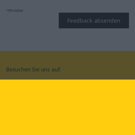
*Pflichtfeld
Feedback absenden
Besuchen Sie uns auf:
facebook
YouTube
Instagram
Langenscheidt