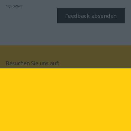
*Pflichtfeld
Feedback absenden
Besuchen Sie uns auf:
facebook
YouTube
Instagram
Langenscheidt
NUTZUNGSBEDINGUNGEN