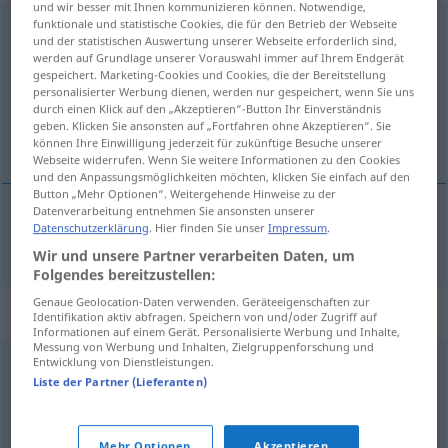
und wir besser mit Ihnen kommunizieren können. Notwendige,
funktionale und statistische Cookies, die für den Betrieb der Webseite
Monolog
[-ˈloːk]
m
<
-(e)s
;
-e
>
und der statistischen Auswertung unserer Webseite erforderlich sind,
werden auf Grundlage unserer Vorauswahl immer auf Ihrem Endgerät
Übersicht aller Übersetzungen
gespeichert. Marketing-Cookies und Cookies, die der Bereitstellung
(Für mehr Details die Übersetzung anklicken/antippen)
personalisierter Werbung dienen, werden nur gespeichert, wenn Sie uns
durch einen Klick auf den „Akzeptieren“-Button Ihr Einverständnis
geben. Klicken Sie ansonsten auf „Fortfahren ohne Akzeptieren“. Sie
monoloog
können Ihre Einwilligung jederzeit für zukünftige Besuche unserer
Webseite widerrufen. Wenn Sie weitere Informationen zu den Cookies
und den Anpassungsmöglichkeiten möchten, klicken Sie einfach auf den
Button „Mehr Optionen“. Weitergehende Hinweise zu der
Datenverarbeitung entnehmen Sie ansonsten unserer
Datenschutzerklärung
. Hier finden Sie unser
Impressum
.
monoloog
Monolog
Wir und unsere Partner verarbeiten Daten, um
Folgendes bereitzustellen:
Genaue Geolocation-Daten verwenden. Geräteeigenschaften zur
Synonyme für "Monolog"
Identifikation aktiv abfragen. Speichern von und/oder Zugriff auf
Informationen auf einem Gerät. Personalisierte Werbung und Inhalte,
Messung von Werbung und Inhalten, Zielgruppenforschung und
Entwicklung von Dienstleistungen.
Vortrag
,
Ansprache
,
Rede
Liste der Partner (Lieferanten)
Selbstgespräch
Mehr Optionen
Akzeptieren