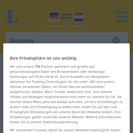
Ihre Privatsphäre ist uns wichtig
Deutsch-Niederländisch Wörterbuch
Monolog
Wir und unsere
716
-Partner speichern und greifen auf
Deutsch-Niederländisch
personenbezogene Daten wie Browserdaten oder eindeutige
Kennungen auf Ihrem Gerät zu. Durch Auswahl von Akzeptieren
Übersetzung für "Monolog"
aktivieren Sie Tracking-Technologien für die unter „Wir und unsere
Partner verarbeiten Daten, um Ihnen Dienste bereitzustellen“
aufgeführten Zwecke. Wenn Tracker deaktiviert sind, sind manche
Inhalte und Anzeigen möglicherweise nicht mehr so relevant für Sie. Sie
"Monolog" Niederländisch
können dieses Menü jederzeit wieder aufrufen, um Ihre Einstellungen zu
ändern oder Ihre Einwilligung zu widerrufen, indem Sie auf den Link
Übersetzung
Privatsphäre-Einstellungen am unteren Rand der Webseite klicken. Ihre
Einstellungen gelten innerhalb unseres Website. Weitere Informationen
finden Sie in unserer Datenschutzerklärung.
„Monolog“
: Maskulinum, männlich
Wir verwenden Cookies, damit Sie unsere Webseite bestmöglich nutzen