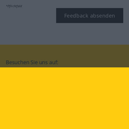
*Pflichtfeld
Feedback absenden
Besuchen Sie uns auf:
facebook
YouTube
Instagram
Langenscheidt
NUTZUNGSBEDINGUNGEN