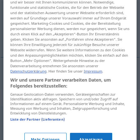
und wir besser mit Ihnen kommunizieren können. Notwendige,
funktionale und statistische Cookies, die für den Betrieb der Webseite
minimal
und der statistischen Auswertung unserer Webseite erforderlich sind,
werden auf Grundlage unserer Vorauswahl immer auf Ihrem Endgerät
Übersicht aller Übersetzungen
gespeichert. Marketing-Cookies und Cookies, die der Bereitstellung
(Für mehr Details die Übersetzung anklicken/antippen)
personalisierter Werbung dienen, werden nur gespeichert, wenn Sie uns
durch einen Klick auf den „Akzeptieren“-Button Ihr Einverständnis
geben. Klicken Sie ansonsten auf „Fortfahren ohne Akzeptieren“. Sie
minimaal, miniem
können Ihre Einwilligung jederzeit für zukünftige Besuche unserer
Webseite widerrufen. Wenn Sie weitere Informationen zu den Cookies
und den Anpassungsmöglichkeiten möchten, klicken Sie einfach auf den
Button „Mehr Optionen“. Weitergehende Hinweise zu der
Datenverarbeitung entnehmen Sie ansonsten unserer
Datenschutzerklärung
. Hier finden Sie unser
Impressum
.
minimaal
,
miniem
minimal
Wir und unsere Partner verarbeiten Daten, um
Folgendes bereitzustellen:
Genaue Geolocation-Daten verwenden. Geräteeigenschaften zur
Synonyme für "minimal"
Identifikation aktiv abfragen. Speichern von und/oder Zugriff auf
Informationen auf einem Gerät. Personalisierte Werbung und Inhalte,
Messung von Werbung und Inhalten, Zielgruppenforschung und
Entwicklung von Dienstleistungen.
mindestens
,
Minimum (ugs.)
,
wenigstens
Liste der Partner (Lieferanten)
gering
,
rar
,
karg
Mehr Optionen
Akzeptieren