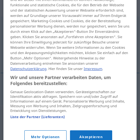
„Massenandrang“
: Maskulinum,
funktionale und statistische Cookies, die für den Betrieb der Webseite
männlich
und der statistischen Auswertung unserer Webseite erforderlich sind,
werden auf Grundlage unserer Vorauswahl immer auf Ihrem Endgerät
gespeichert. Marketing-Cookies und Cookies, die der Bereitstellung
Massenandrang
m
personalisierter Werbung dienen, werden nur gespeichert, wenn Sie uns
durch einen Klick auf den „Akzeptieren“-Button Ihr Einverständnis
Übersicht aller Übersetzungen
geben. Klicken Sie ansonsten auf „Fortfahren ohne Akzeptieren“. Sie
können Ihre Einwilligung jederzeit für zukünftige Besuche unserer
(Für mehr Details die Übersetzung anklicken/antippen)
Webseite widerrufen. Wenn Sie weitere Informationen zu den Cookies
und den Anpassungsmöglichkeiten möchten, klicken Sie einfach auf den
massale drukte
Button „Mehr Optionen“. Weitergehende Hinweise zu der
Datenverarbeitung entnehmen Sie ansonsten unserer
Datenschutzerklärung
. Hier finden Sie unser
Impressum
.
Wir und unsere Partner verarbeiten Daten, um
Folgendes bereitzustellen:
massale
drukte
(
od
toeloop)
Massenandrang
Genaue Geolocation-Daten verwenden. Geräteeigenschaften zur
Identifikation aktiv abfragen. Speichern von und/oder Zugriff auf
Informationen auf einem Gerät. Personalisierte Werbung und Inhalte,
Messung von Werbung und Inhalten, Zielgruppenforschung und
Entwicklung von Dienstleistungen.
Liste der Partner (Lieferanten)
Mehr Optionen
Akzeptieren