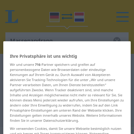
Ihre Privatsphäre ist uns wichtig
Deutsch-Niederländisch Wörterbuch
Wir und unsere
716
-Partner speichern und greifen auf
personenbezogene Daten wie Browserdaten oder eindeutige
Massenandrang
Kennungen auf Ihrem Gerät zu. Durch Auswahl von Akzeptieren
Deutsch-Niederländisch
aktivieren Sie Tracking-Technologien für die unter „Wir und unsere
Partner verarbeiten Daten, um Ihnen Dienste bereitzustellen“
Übersetzung für "Massenandrang"
aufgeführten Zwecke. Wenn Tracker deaktiviert sind, sind manche
Inhalte und Anzeigen möglicherweise nicht mehr so relevant für Sie. Sie
können dieses Menü jederzeit wieder aufrufen, um Ihre Einstellungen zu
ändern oder Ihre Einwilligung zu widerrufen, indem Sie auf den Link
"Massenandrang" Niederländisch
Privatsphäre-Einstellungen am unteren Rand der Webseite klicken. Ihre
Einstellungen gelten innerhalb unseres Website. Weitere Informationen
Übersetzung
finden Sie in unserer Datenschutzerklärung.
Wir verwenden Cookies, damit Sie unsere Webseite bestmöglich nutzen
und wir besser mit Ihnen kommunizieren können. Notwendige,