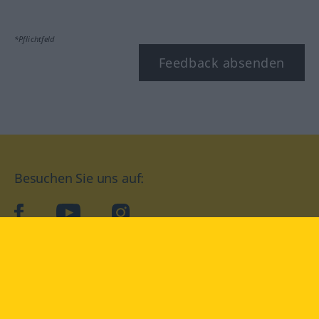
*Pflichtfeld
Feedback absenden
Besuchen Sie uns auf:
facebook
YouTube
Instagram
Langenscheidt