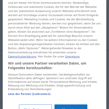
„Lebhaftigkeit“
: Femininum, weiblich
und wir besser mit Ihnen kommunizieren können. Notwendige,
funktionale und statistische Cookies, die für den Betrieb der Webseite
und der statistischen Auswertung unserer Webseite erforderlich sind,
Lebhaftigkeit
f
werden auf Grundlage unserer Vorauswahl immer auf Ihrem Endgerät
gespeichert. Marketing-Cookies und Cookies, die der Bereitstellung
Übersicht aller Übersetzungen
personalisierter Werbung dienen, werden nur gespeichert, wenn Sie uns
durch einen Klick auf den „Akzeptieren“-Button Ihr Einverständnis
(Für mehr Details die Übersetzung anklicken/antippen)
geben. Klicken Sie ansonsten auf „Fortfahren ohne Akzeptieren“. Sie
können Ihre Einwilligung jederzeit für zukünftige Besuche unserer
levendigheid, drukte
Webseite widerrufen. Wenn Sie weitere Informationen zu den Cookies
und den Anpassungsmöglichkeiten möchten, klicken Sie einfach auf den
Button „Mehr Optionen“. Weitergehende Hinweise zu der
Datenverarbeitung entnehmen Sie ansonsten unserer
Datenschutzerklärung
. Hier finden Sie unser
Impressum
.
Wir und unsere Partner verarbeiten Daten, um
levendigheid
Lebhaftigkeit
Folgendes bereitzustellen:
Genaue Geolocation-Daten verwenden. Geräteeigenschaften zur
drukte
Lebhaftigkeit
Identifikation aktiv abfragen. Speichern von und/oder Zugriff auf
Informationen auf einem Gerät. Personalisierte Werbung und Inhalte,
Messung von Werbung und Inhalten, Zielgruppenforschung und
Entwicklung von Dienstleistungen.
Synonyme für "Lebhaftigkeit"
Liste der Partner (Lieferanten)