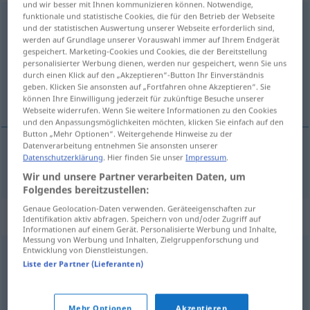
und wir besser mit Ihnen kommunizieren können. Notwendige,
funktionale und statistische Cookies, die für den Betrieb der Webseite
Kulanz
f
und der statistischen Auswertung unserer Webseite erforderlich sind,
werden auf Grundlage unserer Vorauswahl immer auf Ihrem Endgerät
Übersicht aller Übersetzungen
gespeichert. Marketing-Cookies und Cookies, die der Bereitstellung
personalisierter Werbung dienen, werden nur gespeichert, wenn Sie uns
(Für mehr Details die Übersetzung anklicken/antippen)
durch einen Klick auf den „Akzeptieren“-Button Ihr Einverständnis
geben. Klicken Sie ansonsten auf „Fortfahren ohne Akzeptieren“. Sie
coulance
können Ihre Einwilligung jederzeit für zukünftige Besuche unserer
Webseite widerrufen. Wenn Sie weitere Informationen zu den Cookies
und den Anpassungsmöglichkeiten möchten, klicken Sie einfach auf den
Button „Mehr Optionen“. Weitergehende Hinweise zu der
Datenverarbeitung entnehmen Sie ansonsten unserer
Datenschutzerklärung
. Hier finden Sie unser
Impressum
.
coulance
Kulanz
Wir und unsere Partner verarbeiten Daten, um
Folgendes bereitzustellen:
Genaue Geolocation-Daten verwenden. Geräteeigenschaften zur
Synonyme für "Kulanz"
Identifikation aktiv abfragen. Speichern von und/oder Zugriff auf
Informationen auf einem Gerät. Personalisierte Werbung und Inhalte,
Messung von Werbung und Inhalten, Zielgruppenforschung und
Entwicklung von Dienstleistungen.
Großzügigkeit
,
Kompromissbereitschaft
,
Liste der Partner (Lieferanten)
Entgegenkommen
,
Gefälligkeit
Mehr Optionen
Akzeptieren