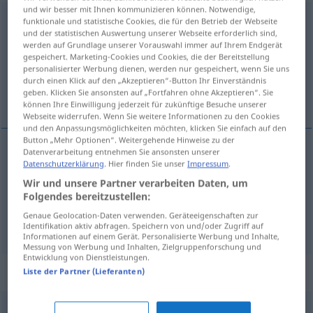
und wir besser mit Ihnen kommunizieren können. Notwendige,
knüpfen
funktionale und statistische Cookies, die für den Betrieb der Webseite
und der statistischen Auswertung unserer Webseite erforderlich sind,
werden auf Grundlage unserer Vorauswahl immer auf Ihrem Endgerät
Übersicht aller Übersetzungen
gespeichert. Marketing-Cookies und Cookies, die der Bereitstellung
(Für mehr Details die Übersetzung anklicken/antippen)
personalisierter Werbung dienen, werden nur gespeichert, wenn Sie uns
durch einen Klick auf den „Akzeptieren“-Button Ihr Einverständnis
geben. Klicken Sie ansonsten auf „Fortfahren ohne Akzeptieren“. Sie
aanknopen, knopen, binden
können Ihre Einwilligung jederzeit für zukünftige Besuche unserer
Webseite widerrufen. Wenn Sie weitere Informationen zu den Cookies
und den Anpassungsmöglichkeiten möchten, klicken Sie einfach auf den
Button „Mehr Optionen“. Weitergehende Hinweise zu der
Datenverarbeitung entnehmen Sie ansonsten unserer
Datenschutzerklärung
. Hier finden Sie unser
Impressum
.
knopen
, (ver)binden
knüpfen
Wir und unsere Partner verarbeiten Daten, um
Folgendes bereitzustellen:
aanknopen
knüpfen
Bande
FIG
Genaue Geolocation-Daten verwenden. Geräteeigenschaften zur
Identifikation aktiv abfragen. Speichern von und/oder Zugriff auf
Informationen auf einem Gerät. Personalisierte Werbung und Inhalte,
Messung von Werbung und Inhalten, Zielgruppenforschung und
Entwicklung von Dienstleistungen.
Synonyme für "knüpfen"
Liste der Partner (Lieferanten)