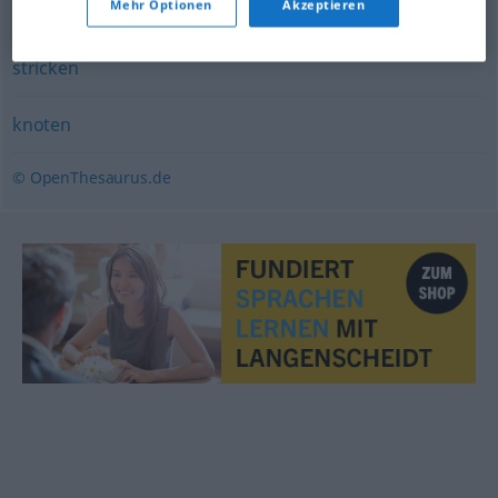
Mehr Optionen
Akzeptieren
weben
,
wirken
,
spinnen
,
flechten
stricken
knoten
© OpenThesaurus.de