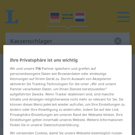
Ihre Privatsphäre ist uns wichtig
Deutsch-Niederländisch Wörterbuch
Wir und unsere
716
-Partner speichern und greifen auf
Kassenschlager
personenbezogene Daten wie Browserdaten oder eindeutige
Kennungen auf Ihrem Gerät zu. Durch Auswahl von Akzeptieren
Deutsch-Niederländisch
aktivieren Sie Tracking-Technologien für die unter „Wir und unsere
Übersetzung für "Kassenschlager"
Partner verarbeiten Daten, um Ihnen Dienste bereitzustellen“
aufgeführten Zwecke. Wenn Tracker deaktiviert sind, sind manche
Inhalte und Anzeigen möglicherweise nicht mehr so relevant für Sie. Sie
können dieses Menü jederzeit wieder aufrufen, um Ihre Einstellungen zu
"Kassenschlager" Niederländisch
ändern oder Ihre Einwilligung zu widerrufen, indem Sie auf den Link
Privatsphäre-Einstellungen am unteren Rand der Webseite klicken. Ihre
Übersetzung
Einstellungen gelten innerhalb unseres Website. Weitere Informationen
finden Sie in unserer Datenschutzerklärung.
Wir verwenden Cookies, damit Sie unsere Webseite bestmöglich nutzen