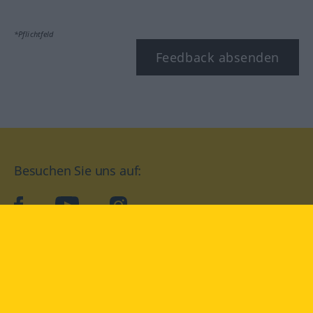
*Pflichtfeld
Feedback absenden
Besuchen Sie uns auf:
facebook
YouTube
Instagram
Langenscheidt