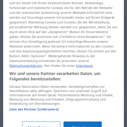
„Kassenschlager“
: Maskulinum,
und wir besser mit Ihnen kommunizieren können. Notwendige,
männlich
funktionale und statistische Cookies, die für den Betrieb der Webseite
und der statistischen Auswertung unserer Webseite erforderlich sind,
werden auf Grundlage unserer Vorauswahl immer auf Ihrem Endgerät
Kassenschlager
gespeichert. Marketing-Cookies und Cookies, die der Bereitstellung
m
personalisierter Werbung dienen, werden nur gespeichert, wenn Sie uns
durch einen Klick auf den „Akzeptieren“-Button Ihr Einverständnis
Übersicht aller Übersetzungen
geben. Klicken Sie ansonsten auf „Fortfahren ohne Akzeptieren“. Sie
(Für mehr Details die Übersetzung anklicken/antippen)
können Ihre Einwilligung jederzeit für zukünftige Besuche unserer
Webseite widerrufen. Wenn Sie weitere Informationen zu den Cookies
und den Anpassungsmöglichkeiten möchten, klicken Sie einfach auf den
het kassucces
Button „Mehr Optionen“. Weitergehende Hinweise zu der
Datenverarbeitung entnehmen Sie ansonsten unserer
Datenschutzerklärung
. Hier finden Sie unser
Impressum
.
Wir und unsere Partner verarbeiten Daten, um
Folgendes bereitzustellen:
(het) kassucces
Kassenschlager
Genaue Geolocation-Daten verwenden. Geräteeigenschaften zur
Identifikation aktiv abfragen. Speichern von und/oder Zugriff auf
Informationen auf einem Gerät. Personalisierte Werbung und Inhalte,
Messung von Werbung und Inhalten, Zielgruppenforschung und
Synonyme für "Kassenschlager"
Entwicklung von Dienstleistungen.
Liste der Partner (Lieferanten)
Zugpferd (ugs.)
,
Knüller
,
Publikumserfolg
,
Renner (ugs.)
,