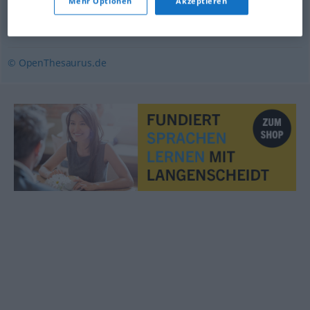
Mehr Optionen
Akzeptieren
Kassenerfolg
,
Verkaufsschlager
,
Hit
,
Reißer (ugs.)
,
Bestseller
© OpenThesaurus.de