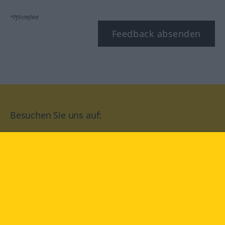
*Pflichtfeld
Feedback absenden
Besuchen Sie uns auf:
facebook
YouTube
Instagram
Langenscheidt