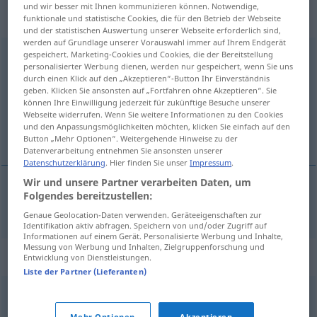
„Instandhaltung“
: Femininum,
und wir besser mit Ihnen kommunizieren können. Notwendige,
weiblich
funktionale und statistische Cookies, die für den Betrieb der Webseite
und der statistischen Auswertung unserer Webseite erforderlich sind,
werden auf Grundlage unserer Vorauswahl immer auf Ihrem Endgerät
gespeichert. Marketing-Cookies und Cookies, die der Bereitstellung
Instandhaltung
f
personalisierter Werbung dienen, werden nur gespeichert, wenn Sie uns
durch einen Klick auf den „Akzeptieren“-Button Ihr Einverständnis
Übersicht aller Übersetzungen
geben. Klicken Sie ansonsten auf „Fortfahren ohne Akzeptieren“. Sie
(Für mehr Details die Übersetzung anklicken/antippen)
können Ihre Einwilligung jederzeit für zukünftige Besuche unserer
Webseite widerrufen. Wenn Sie weitere Informationen zu den Cookies
und den Anpassungsmöglichkeiten möchten, klicken Sie einfach auf den
het onderhoud
Button „Mehr Optionen“. Weitergehende Hinweise zu der
Datenverarbeitung entnehmen Sie ansonsten unserer
Datenschutzerklärung
. Hier finden Sie unser
Impressum
.
Wir und unsere Partner verarbeiten Daten, um
Folgendes bereitzustellen:
(het)
onderhoud
Instandhaltung
Genaue Geolocation-Daten verwenden. Geräteeigenschaften zur
Identifikation aktiv abfragen. Speichern von und/oder Zugriff auf
Informationen auf einem Gerät. Personalisierte Werbung und Inhalte,
Messung von Werbung und Inhalten, Zielgruppenforschung und
Synonyme für "Instandhaltung"
Entwicklung von Dienstleistungen.
Liste der Partner (Lieferanten)
Wartung
,
Unterhaltung
,
Unterhalt
,
Überholung
,
Pflege
,
Mehr Optionen
Akzeptieren