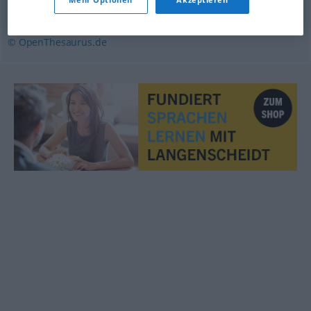
Wartungsarbeiten
,
Erhaltung
© OpenThesaurus.de