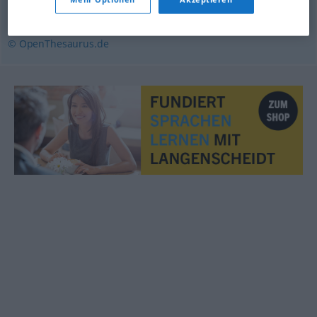
unannehmbar
,
tadelnswert
,
indiskutabel
© OpenThesaurus.de