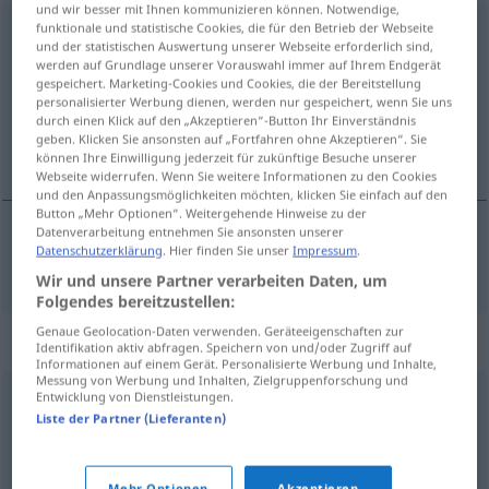
und wir besser mit Ihnen kommunizieren können. Notwendige,
funktionale und statistische Cookies, die für den Betrieb der Webseite
inakzeptabel
und der statistischen Auswertung unserer Webseite erforderlich sind,
werden auf Grundlage unserer Vorauswahl immer auf Ihrem Endgerät
Übersicht aller Übersetzungen
gespeichert. Marketing-Cookies und Cookies, die der Bereitstellung
(Für mehr Details die Übersetzung anklicken/antippen)
personalisierter Werbung dienen, werden nur gespeichert, wenn Sie uns
durch einen Klick auf den „Akzeptieren“-Button Ihr Einverständnis
geben. Klicken Sie ansonsten auf „Fortfahren ohne Akzeptieren“. Sie
onaanvaardbaar
können Ihre Einwilligung jederzeit für zukünftige Besuche unserer
Webseite widerrufen. Wenn Sie weitere Informationen zu den Cookies
und den Anpassungsmöglichkeiten möchten, klicken Sie einfach auf den
Button „Mehr Optionen“. Weitergehende Hinweise zu der
Datenverarbeitung entnehmen Sie ansonsten unserer
Datenschutzerklärung
. Hier finden Sie unser
Impressum
.
onaanvaardbaar
inakzeptabel
Wir und unsere Partner verarbeiten Daten, um
Folgendes bereitzustellen:
Genaue Geolocation-Daten verwenden. Geräteeigenschaften zur
Synonyme für "inakzeptabel"
Identifikation aktiv abfragen. Speichern von und/oder Zugriff auf
Informationen auf einem Gerät. Personalisierte Werbung und Inhalte,
Messung von Werbung und Inhalten, Zielgruppenforschung und
Entwicklung von Dienstleistungen.
(ein) Unding
Liste der Partner (Lieferanten)
unzumutbar
,
unhaltbar
,
untragbar
,
ausgeschlossen
,
Mehr Optionen
Akzeptieren