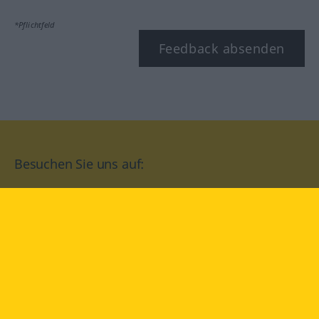
*Pflichtfeld
Feedback absenden
Besuchen Sie uns auf:
facebook
YouTube
Instagram
Langenscheidt