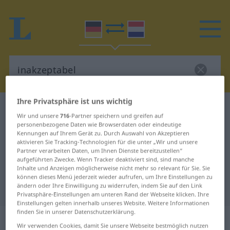
Ihre Privatsphäre ist uns wichtig
Deutsch-Niederländisch Wörterbuch
inakzeptabel
Wir und unsere
716
-Partner speichern und greifen auf
Deutsch-Niederländisch
personenbezogene Daten wie Browserdaten oder eindeutige
Kennungen auf Ihrem Gerät zu. Durch Auswahl von Akzeptieren
Übersetzung für "inakzeptabel"
aktivieren Sie Tracking-Technologien für die unter „Wir und unsere
Partner verarbeiten Daten, um Ihnen Dienste bereitzustellen“
aufgeführten Zwecke. Wenn Tracker deaktiviert sind, sind manche
Inhalte und Anzeigen möglicherweise nicht mehr so relevant für Sie. Sie
"inakzeptabel" Niederländisch
können dieses Menü jederzeit wieder aufrufen, um Ihre Einstellungen zu
ändern oder Ihre Einwilligung zu widerrufen, indem Sie auf den Link
Übersetzung
Privatsphäre-Einstellungen am unteren Rand der Webseite klicken. Ihre
Einstellungen gelten innerhalb unseres Website. Weitere Informationen
finden Sie in unserer Datenschutzerklärung.
„inakzeptabel“
Wir verwenden Cookies, damit Sie unsere Webseite bestmöglich nutzen