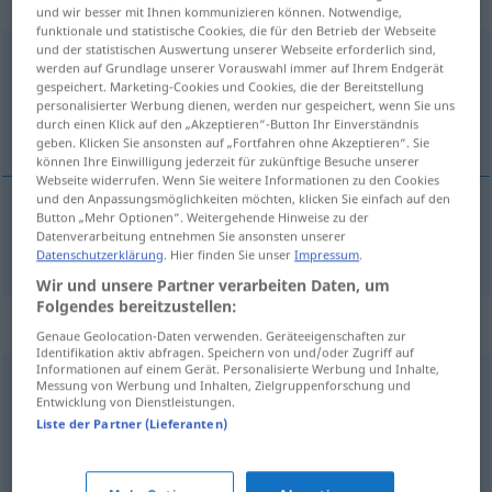
„hirnverbrannt“
und wir besser mit Ihnen kommunizieren können. Notwendige,
funktionale und statistische Cookies, die für den Betrieb der Webseite
und der statistischen Auswertung unserer Webseite erforderlich sind,
hirnverbrannt
werden auf Grundlage unserer Vorauswahl immer auf Ihrem Endgerät
gespeichert. Marketing-Cookies und Cookies, die der Bereitstellung
Übersicht aller Übersetzungen
personalisierter Werbung dienen, werden nur gespeichert, wenn Sie uns
durch einen Klick auf den „Akzeptieren“-Button Ihr Einverständnis
(Für mehr Details die Übersetzung anklicken/antippen)
geben. Klicken Sie ansonsten auf „Fortfahren ohne Akzeptieren“. Sie
können Ihre Einwilligung jederzeit für zukünftige Besuche unserer
Webseite widerrufen. Wenn Sie weitere Informationen zu den Cookies
und den Anpassungsmöglichkeiten möchten, klicken Sie einfach auf den
Button „Mehr Optionen“. Weitergehende Hinweise zu der
hirnrissig
Datenverarbeitung entnehmen Sie ansonsten unserer
hirnverbrannt → siehe „
“
Datenschutzerklärung
. Hier finden Sie unser
Impressum
.
Wir und unsere Partner verarbeiten Daten, um
Folgendes bereitzustellen:
Synonyme für "hirnverbrannt"
Genaue Geolocation-Daten verwenden. Geräteeigenschaften zur
Identifikation aktiv abfragen. Speichern von und/oder Zugriff auf
Informationen auf einem Gerät. Personalisierte Werbung und Inhalte,
Messung von Werbung und Inhalten, Zielgruppenforschung und
sinnlos
,
irrational
,
töricht
,
konfus
,
widersinnig
,
Entwicklung von Dienstleistungen.
Liste der Partner (Lieferanten)
aberwitzig
,
hirnrissig (ugs.)
,
unsinnig (Hauptform)
,
unklar
,
verrückt (ugs.)
,
blödsinnig (ugs.)
,
unlogisch
,