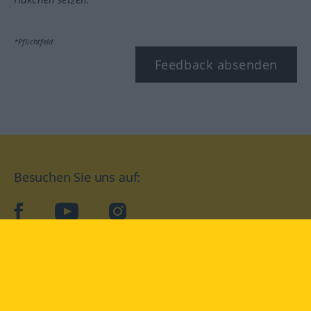
*Pflichtfeld
Feedback absenden
Besuchen Sie uns auf:
facebook
YouTube
Instagram
Langenscheidt