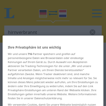
Ihre Privatsphäre ist uns wichtig
Deutsch-Niederländisch Wörterbuch
Wir und unsere
716
-Partner speichern und greifen auf
hirnverbrannt
personenbezogene Daten wie Browserdaten oder eindeutige
Deutsch-Niederländisch
Kennungen auf Ihrem Gerät zu. Durch Auswahl von Akzeptieren
aktivieren Sie Tracking-Technologien für die unter „Wir und unsere
Übersetzung für "hirnverbrannt"
Partner verarbeiten Daten, um Ihnen Dienste bereitzustellen“
aufgeführten Zwecke. Wenn Tracker deaktiviert sind, sind manche
Inhalte und Anzeigen möglicherweise nicht mehr so relevant für Sie. Sie
können dieses Menü jederzeit wieder aufrufen, um Ihre Einstellungen zu
"hirnverbrannt" Niederländisch
ändern oder Ihre Einwilligung zu widerrufen, indem Sie auf den Link
Privatsphäre-Einstellungen am unteren Rand der Webseite klicken. Ihre
Übersetzung
Einstellungen gelten innerhalb unseres Website. Weitere Informationen
finden Sie in unserer Datenschutzerklärung.
Wir verwenden Cookies, damit Sie unsere Webseite bestmöglich nutzen