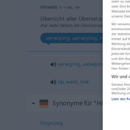
mehr so rel
Hinweis
oder Ihre E
m
<
-es
;
-e
>
Webseite kli
unserer Dat
Übersicht aller Übersetzungen
Wir verwend
(Für mehr Details die Übersetzung anklicken/an
kommunizier
der statist
verwijzing, aanwijzing, tip, wenk, hi
immer auf I
Werbung die
Einverständ
jederzeit f
und den Anp
verwijzing
,
aanwijzing
Weitergehen
Hier finden
Wir und 
tip
,
wenk
,
hint
Genaue Geol
und/oder Zu
Werbung und
Liste der P
Synonyme für "Hinweis"
Fingerzeig