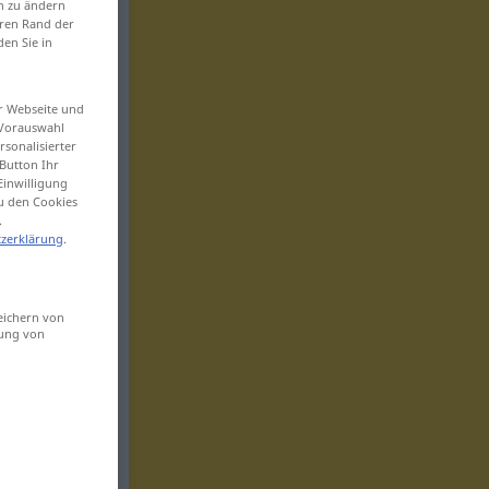
en zu ändern
eren Rand der
den Sie in
er Webseite und
 Vorauswahl
sonalisierter
Button Ihr
Einwilligung
zu den Cookies
.
zerklärung
.
eichern von
sung von