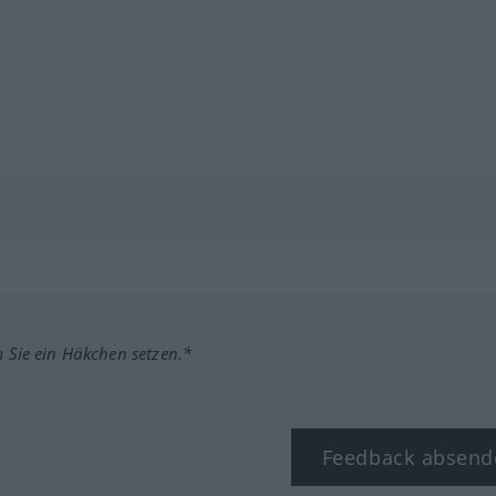
m Sie ein Häkchen setzen.*
Feedback absend