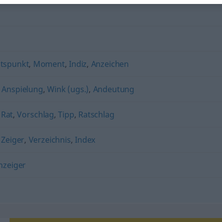
ltspunkt
,
Moment
,
Indiz
,
Anzeichen
,
Anspielung
,
Wink (ugs.)
,
Andeutung
,
Rat
,
Vorschlag
,
Tipp
,
Ratschlag
,
Zeiger
,
Verzeichnis
,
Index
nzeiger