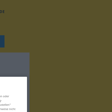
DE
en oder
g-
ustellen“
rweise nicht