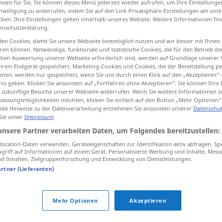
evant für Sie. Sie können dieses Menü jederzeit wieder aufrufen, um Ihre Einstellung
inwilligung zu widerrufen, indem Sie auf den Link Privatsphäre-Einstellungen am unt
cken. Ihre Einstellungen gelten innerhalb unseres Website. Weitere Informationen fin
enschutzerklärung.
en Cookies, damit Sie unsere Webseite bestmöglich nutzen und wir besser mit Ihnen
tippen)
en können. Notwendige, funktionale und statistische Cookies, die für den Betrieb d
ischen Auswertung unserer Webseite erforderlich sind, werden auf Grundlage unserer
nt
hrem Endgerät gespeichert. Marketing-Cookies und Cookies, die der Bereitstellung per
nen, werden nur gespeichert, wenn Sie uns durch einen Klick auf den „Akzeptieren“-
nis geben. Klicken Sie ansonsten auf „Fortfahren ohne Akzeptieren“. Sie können Ihre 
ür zukünftige Besuche unserer Webseite widerrufen. Wenn Sie weitere Informationen 
assungsmöglichkeiten möchten, klicken Sie einfach auf den Button „Mehr Optionen“
Hinweis
de Hinweise zu der Datenverarbeitung entnehmen Sie ansonsten unserer
Datenschut
 Sie unser
Impressum
.
unsere Partner verarbeiten Daten, um Folgendes bereitzustellen:
Hinweis
Ratschlag
ocation-Daten verwenden. Geräteeigenschaften zur Identifikation aktiv abfragen. Sp
griff auf Informationen auf einem Gerät. Personalisierte Werbung und Inhalte, Mes
 Inhalten, Zielgruppenforschung und Entwicklung von Dienstleistungen.
artner (Lieferanten)
Mehr Optionen
Akzeptieren