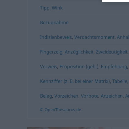
Tipp
,
Wink
Bezugnahme
Indizienbeweis
,
Verdachtsmoment
,
Anha
Fingerzeig
,
Anzüglichkeit
,
Zweideutigkeit
Verweis
,
Proposition (geh.)
,
Empfehlung
Kennziffer (z. B. bei einer Matrix)
,
Tabelle
Beleg
,
Vorzeichen
,
Vorbote
,
Anzeichen
,
A
© OpenThesaurus.de