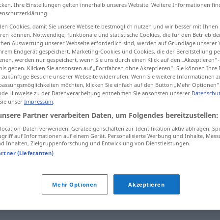
cken. Ihre Einstellungen gelten innerhalb unseres Website. Weitere Informationen fin
enschutzerklärung.
en Cookies, damit Sie unsere Webseite bestmöglich nutzen und wir besser mit Ihnen
en können. Notwendige, funktionale und statistische Cookies, die für den Betrieb d
tippen)
ischen Auswertung unserer Webseite erforderlich sind, werden auf Grundlage unserer
hrem Endgerät gespeichert. Marketing-Cookies und Cookies, die der Bereitstellung per
nen, werden nur gespeichert, wenn Sie uns durch einen Klick auf den „Akzeptieren“-
nis geben. Klicken Sie ansonsten auf „Fortfahren ohne Akzeptieren“. Sie können Ihre 
ür zukünftige Besuche unserer Webseite widerrufen. Wenn Sie weitere Informationen 
assungsmöglichkeiten möchten, klicken Sie einfach auf den Button „Mehr Optionen“
de Hinweise zu der Datenverarbeitung entnehmen Sie ansonsten unserer
Datenschut
 Sie unser
Impressum
.
hinterfragen
unsere Partner verarbeiten Daten, um Folgendes bereitzustellen:
ocation-Daten verwenden. Geräteeigenschaften zur Identifikation aktiv abfragen. Sp
griff auf Informationen auf einem Gerät. Personalisierte Werbung und Inhalte, Mes
n"
 Inhalten, Zielgruppenforschung und Entwicklung von Dienstleistungen.
artner (Lieferanten)
) interessieren
Mehr Optionen
Akzeptieren