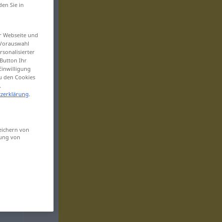
den Sie in
er Webseite und
 Vorauswahl
sonalisierter
Button Ihr
Einwilligung
zu den Cookies
.
zerklärung
.
eichern von
sung von