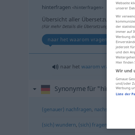
Webseite kli
hinterfragen
<
hinterfragen
>
unserer Dat
Wir verwend
Übersicht aller Übersetzungen
kommunizier
(Für mehr Details die Übersetzung anklicken/an
der statist
immer auf I
Werbung die
naar het waarom vragen van
Einverständ
jederzeit f
und den Anp
Weitergehen
Hier finden
naar het
waarom
vragen
van
Wir und 
Genaue Geol
und/oder Zu
Synonyme für "hinterfrage
Werbung und
Liste der P
(genauer) nachfragen
,
nachsuchen
,
(sich
(sich) wundern
,
(sich) fragen