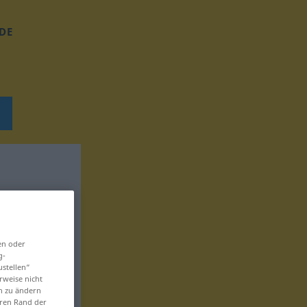
DE
en oder
g-
ustellen“
rweise nicht
en zu ändern
eren Rand der