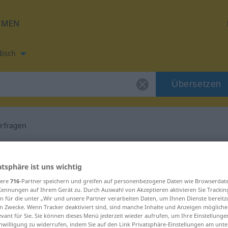
HMEN
disch
Übersetzen
erfragen
etzung für "hinterfragen"
atsphäre ist uns wichtig
 Übersetzung
sere
716
-Partner speichern und greifen auf personenbezogene Daten wie Browserdat
Kennungen auf Ihrem Gerät zu. Durch Auswahl von Akzeptieren aktivieren Sie Trackin
n für die unter „Wir und unsere Partner verarbeiten Daten, um Ihnen Dienste bereitz
n Zwecke. Wenn Tracker deaktiviert sind, sind manche Inhalte und Anzeigen mögliche
evant für Sie. Sie können dieses Menü jederzeit wieder aufrufen, um Ihre Einstellung
inwilligung zu widerrufen, indem Sie auf den Link Privatsphäre-Einstellungen am unt