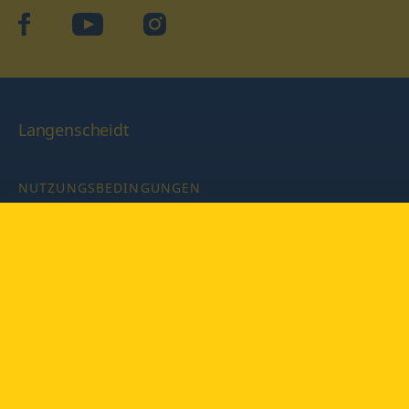
facebook
YouTube
Instagram
Langenscheidt
NUTZUNGSBEDINGUNGEN
DATENSCHUTZBESTIMMUNGEN
IMPRESSUM
PRIVATSPHÄRE-EINSTELLUNGEN
LATEINWÖRTERBUCH MIT CODE
Copyright © 2026 PONS Langenscheidt GmbH, Alle Rechte
vorbehalten.