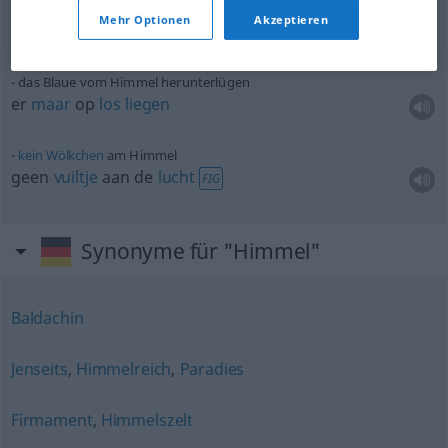
wie ein
Blitz
aus heiterem Himmel
Mehr Optionen
Akzeptieren
als een
donderslag
bij heldere
hemel
FIG
das Blaue vom Himmel herunterlügen
er
maar
op
los
liegen
kein
Wölkchen
am Himmel
geen
vuiltje
aan de
lucht
FIG
Synonyme für "Himmel"
Baldachin
Jenseits
,
Himmelreich
,
Paradies
Firmament
,
Himmelszelt