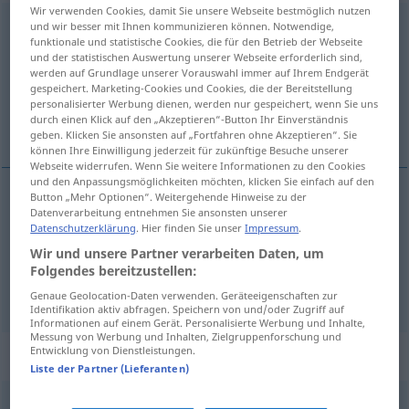
Wir verwenden Cookies, damit Sie unsere Webseite bestmöglich nutzen
Himmel
und wir besser mit Ihnen kommunizieren können. Notwendige,
m
funktionale und statistische Cookies, die für den Betrieb der Webseite
und der statistischen Auswertung unserer Webseite erforderlich sind,
Übersicht aller Übersetzungen
werden auf Grundlage unserer Vorauswahl immer auf Ihrem Endgerät
(Für mehr Details die Übersetzung anklicken/antippen)
gespeichert. Marketing-Cookies und Cookies, die der Bereitstellung
personalisierter Werbung dienen, werden nur gespeichert, wenn Sie uns
durch einen Klick auf den „Akzeptieren“-Button Ihr Einverständnis
hemel, lucht
geben. Klicken Sie ansonsten auf „Fortfahren ohne Akzeptieren“. Sie
können Ihre Einwilligung jederzeit für zukünftige Besuche unserer
Webseite widerrufen. Wenn Sie weitere Informationen zu den Cookies
und den Anpassungsmöglichkeiten möchten, klicken Sie einfach auf den
Button „Mehr Optionen“. Weitergehende Hinweise zu der
Datenverarbeitung entnehmen Sie ansonsten unserer
hemel
Himmel
a.
FIG
Datenschutzerklärung
. Hier finden Sie unser
Impressum
.
Wir und unsere Partner verarbeiten Daten, um
lucht
Himmel
Luft
a.
Folgendes bereitzustellen:
Genaue Geolocation-Daten verwenden. Geräteeigenschaften zur
Identifikation aktiv abfragen. Speichern von und/oder Zugriff auf
Informationen auf einem Gerät. Personalisierte Werbung und Inhalte,
Messung von Werbung und Inhalten, Zielgruppenforschung und
Entwicklung von Dienstleistungen.
Beispielsätze für "Himmel"
Liste der Partner (Lieferanten)