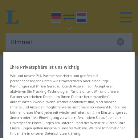
Deutsch-Niederländisch Wörterbuch
Himmel
Ihre Privatsphäre ist uns wichtig
Deutsch-Niederländisch
Wir und unsere
716
-Partner speichern und greifen auf
personenbezogene Daten wie Browserdaten oder eindeutige
Übersetzung für "Himmel"
Kennungen auf Ihrem Gerät zu. Durch Auswahl von Akzeptieren
aktivieren Sie Tracking-Technologien für die unter „Wir und unsere
Partner verarbeiten Daten, um Ihnen Dienste bereitzustellen“
"Himmel" Niederländisch
aufgeführten Zwecke. Wenn Tracker deaktiviert sind, sind manche
Inhalte und Anzeigen möglicherweise nicht mehr so relevant für Sie. Sie
Übersetzung
können dieses Menü jederzeit wieder aufrufen, um Ihre Einstellungen zu
ändern oder Ihre Einwilligung zu widerrufen, indem Sie auf den Link
Privatsphäre-Einstellungen am unteren Rand der Webseite klicken. Ihre
Einstellungen gelten innerhalb unseres Website. Weitere Informationen
„Himmel“
: Maskulinum, männlich
finden Sie in unserer Datenschutzerklärung.