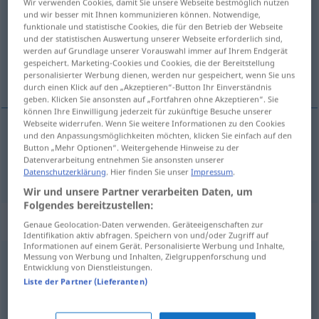
Wir verwenden Cookies, damit Sie unsere Webseite bestmöglich nutzen
und wir besser mit Ihnen kommunizieren können. Notwendige,
Übersicht aller Übersetzungen
funktionale und statistische Cookies, die für den Betrieb der Webseite
und der statistischen Auswertung unserer Webseite erforderlich sind,
(Für mehr Details die Übersetzung anklicken/antippen)
werden auf Grundlage unserer Vorauswahl immer auf Ihrem Endgerät
gespeichert. Marketing-Cookies und Cookies, die der Bereitstellung
haas
personalisierter Werbung dienen, werden nur gespeichert, wenn Sie uns
durch einen Klick auf den „Akzeptieren“-Button Ihr Einverständnis
geben. Klicken Sie ansonsten auf „Fortfahren ohne Akzeptieren“. Sie
können Ihre Einwilligung jederzeit für zukünftige Besuche unserer
Webseite widerrufen. Wenn Sie weitere Informationen zu den Cookies
und den Anpassungsmöglichkeiten möchten, klicken Sie einfach auf den
haas
Hase
Button „Mehr Optionen“. Weitergehende Hinweise zu der
Datenverarbeitung entnehmen Sie ansonsten unserer
Datenschutzerklärung
. Hier finden Sie unser
Impressum
.
Wir und unsere Partner verarbeiten Daten, um
Folgendes bereitzustellen:
Synonyme für "Hase"
Genaue Geolocation-Daten verwenden. Geräteeigenschaften zur
Identifikation aktiv abfragen. Speichern von und/oder Zugriff auf
Informationen auf einem Gerät. Personalisierte Werbung und Inhalte,
Messung von Werbung und Inhalten, Zielgruppenforschung und
Entwicklung von Dienstleistungen.
Kaninchen
Liste der Partner (Lieferanten)
Baby (ugs.)
,
Kätzchen (ugs.)
,
Maus (ugs.)
,
Biene (ugs.)
,