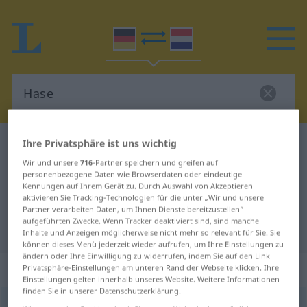
Ihre Privatsphäre ist uns wichtig
Deutsch-Niederländisch Wörterbuch
Hase
Wir und unsere
716
-Partner speichern und greifen auf
Deutsch-Niederländisch
personenbezogene Daten wie Browserdaten oder eindeutige
Übersetzung für "Hase"
Kennungen auf Ihrem Gerät zu. Durch Auswahl von Akzeptieren
aktivieren Sie Tracking-Technologien für die unter „Wir und unsere
Partner verarbeiten Daten, um Ihnen Dienste bereitzustellen“
aufgeführten Zwecke. Wenn Tracker deaktiviert sind, sind manche
"Hase" Niederländisch Übersetzung
Inhalte und Anzeigen möglicherweise nicht mehr so relevant für Sie. Sie
können dieses Menü jederzeit wieder aufrufen, um Ihre Einstellungen zu
ändern oder Ihre Einwilligung zu widerrufen, indem Sie auf den Link
„Hase“
: Maskulinum, männlich
Privatsphäre-Einstellungen am unteren Rand der Webseite klicken. Ihre
Einstellungen gelten innerhalb unseres Website. Weitere Informationen
finden Sie in unserer Datenschutzerklärung.
Hase
m
<
-n
>