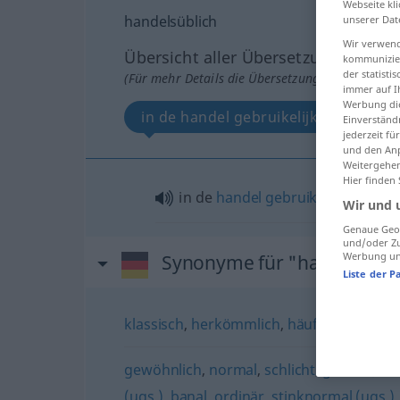
Webseite kli
handelsüblich
unserer Dat
Wir verwend
Übersicht aller Übersetzungen
kommunizier
der statist
(Für mehr Details die Übersetzung anklicken/an
immer auf I
Werbung die
in de handel gebruikelijk
Einverständ
jederzeit f
und den Anp
Weitergehen
Hier finden
in de
handel
gebruikelijk
Wir und 
Genaue Geol
und/oder Zu
Werbung und
Synonyme für "handelsübli
Liste der P
klassisch
,
herkömmlich
,
häufig
,
gängig
,
ü
gewöhnlich
,
normal
,
schlicht
,
gemein
,
ei
(ugs.)
,
banal
,
ordinär
,
stinknormal (ugs.)