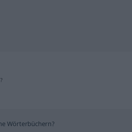
h?
ine Wörterbüchern?