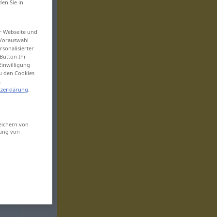
den Sie in
er Webseite und
 Vorauswahl
sonalisierter
Button Ihr
Einwilligung
zu den Cookies
.
zerklärung
.
eichern von
sung von
g