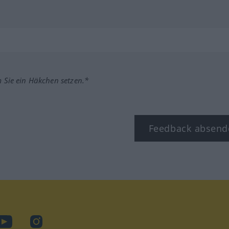
m Sie ein Häkchen setzen.*
Feedback absend
ook
YouTube
Instagram