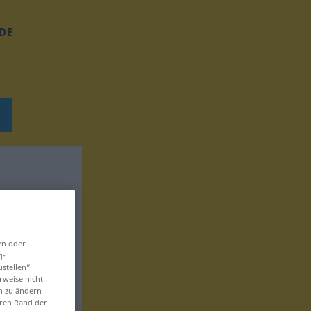
DE
en oder
g-
ustellen“
rweise nicht
en zu ändern
eren Rand der