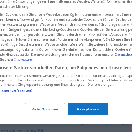
cken. Ihre Einstellungen gelten innerhalb unseres Website. Weitere Informationen fin
enschutzerklärung.
en Cookies, damit Sie unsere Webseite bestmöglich nutzen und wir besser mit Ihnen
en können. Notwendige, funktionale und statistische Cookies, die für den Betrieb d
ischen Auswertung unserer Webseite erforderlich sind, werden auf Grundlage unserer
tippen)
hrem Endgerät gespeichert. Marketing-Cookies und Cookies, die der Bereitstellung per
nen, werden nur gespeichert, wenn Sie uns durch einen Klick auf den „Akzeptieren“-
nis geben. Klicken Sie ansonsten auf „Fortfahren ohne Akzeptieren“. Sie können Ihre 
ür zukünftige Besuche unserer Webseite widerrufen. Wenn Sie weitere Informationen 
assungsmöglichkeiten möchten, klicken Sie einfach auf den Button „Mehr Optionen“
de Hinweise zu der Datenverarbeitung entnehmen Sie ansonsten unserer
Datenschut
 Sie unser
Impressum
.
handelsüblich
unsere Partner verarbeiten Daten, um Folgendes bereitzustellen:
ocation-Daten verwenden. Geräteeigenschaften zur Identifikation aktiv abfragen. Sp
griff auf Informationen auf einem Gerät. Personalisierte Werbung und Inhalte, Mes
 Inhalten, Zielgruppenforschung und Entwicklung von Dienstleistungen.
ch"
artner (Lieferanten)
blich
,
gewöhnlich
,
gebräuchlich
,
normal
,
ortsüblich
,
geläufi
Mehr Optionen
Akzeptieren
nfach
,
durchschnittlich
,
schnöde
,
alltäglich
,
mittelprächtig
,
profan
,
mittelmäßig