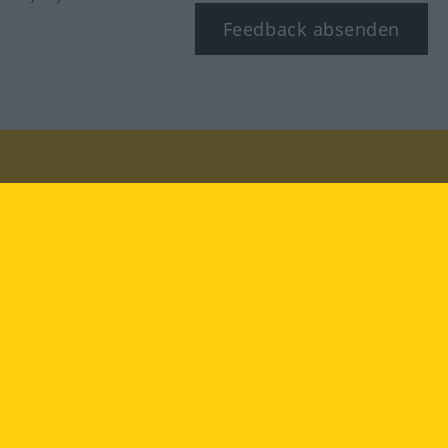
Feedback absenden
Besuchen Sie uns auf:
facebook
YouTube
Instagram
Langenscheidt
NUTZUNGSBEDINGUNGEN