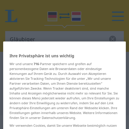
Ihre Privatsphäre ist uns wichtig
Deutsch-Niederländisch Wörterbuch
Gläubiger
Wir und unsere
716
-Partner speichern und greifen auf
Deutsch-Niederländisch
personenbezogene Daten wie Browserdaten oder eindeutige
Kennungen auf Ihrem Gerät zu. Durch Auswahl von Akzeptieren
Übersetzung für "Gläubiger"
aktivieren Sie Tracking-Technologien für die unter „Wir und unsere
Partner verarbeiten Daten, um Ihnen Dienste bereitzustellen“
aufgeführten Zwecke. Wenn Tracker deaktiviert sind, sind manche
Inhalte und Anzeigen möglicherweise nicht mehr so relevant für Sie. Sie
"Gläubiger" Niederländisch
können dieses Menü jederzeit wieder aufrufen, um Ihre Einstellungen zu
ändern oder Ihre Einwilligung zu widerrufen, indem Sie auf den Link
Übersetzung
Privatsphäre-Einstellungen am unteren Rand der Webseite klicken. Ihre
Einstellungen gelten innerhalb unseres Website. Weitere Informationen
finden Sie in unserer Datenschutzerklärung.
„Gläubiger“
: Maskulinum, männlich
Wir verwenden Cookies, damit Sie unsere Webseite bestmöglich nutzen