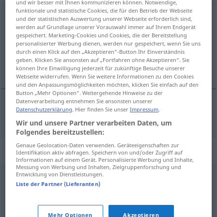
und wir besser mit Ihnen kommunizieren können. Notwendige,
funktionale und statistische Cookies, die für den Betrieb der Webseite
Gläubiger
m
und der statistischen Auswertung unserer Webseite erforderlich sind,
werden auf Grundlage unserer Vorauswahl immer auf Ihrem Endgerät
Übersicht aller Übersetzungen
gespeichert. Marketing-Cookies und Cookies, die der Bereitstellung
personalisierter Werbung dienen, werden nur gespeichert, wenn Sie uns
(Für mehr Details die Übersetzung anklicken/antippen)
durch einen Klick auf den „Akzeptieren“-Button Ihr Einverständnis
geben. Klicken Sie ansonsten auf „Fortfahren ohne Akzeptieren“. Sie
schuldeiser, crediteur
können Ihre Einwilligung jederzeit für zukünftige Besuche unserer
Webseite widerrufen. Wenn Sie weitere Informationen zu den Cookies
und den Anpassungsmöglichkeiten möchten, klicken Sie einfach auf den
Button „Mehr Optionen“. Weitergehende Hinweise zu der
Datenverarbeitung entnehmen Sie ansonsten unserer
Datenschutzerklärung
. Hier finden Sie unser
Impressum
.
schuldeiser
,
crediteur
Gläubiger
Wir und unsere Partner verarbeiten Daten, um
Folgendes bereitzustellen:
Genaue Geolocation-Daten verwenden. Geräteeigenschaften zur
Synonyme für "Gläubiger"
Identifikation aktiv abfragen. Speichern von und/oder Zugriff auf
Informationen auf einem Gerät. Personalisierte Werbung und Inhalte,
Messung von Werbung und Inhalten, Zielgruppenforschung und
Entwicklung von Dienstleistungen.
Kreditgeber
,
Geldgeber
Liste der Partner (Lieferanten)
© OpenThesaurus.de
Mehr Optionen
Akzeptieren