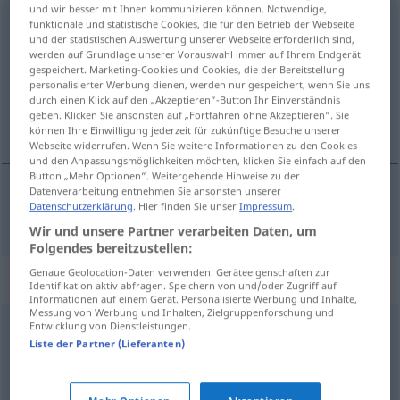
und wir besser mit Ihnen kommunizieren können. Notwendige,
funktionale und statistische Cookies, die für den Betrieb der Webseite
Gewissheit
f
und der statistischen Auswertung unserer Webseite erforderlich sind,
werden auf Grundlage unserer Vorauswahl immer auf Ihrem Endgerät
Übersicht aller Übersetzungen
gespeichert. Marketing-Cookies und Cookies, die der Bereitstellung
(Für mehr Details die Übersetzung anklicken/antippen)
personalisierter Werbung dienen, werden nur gespeichert, wenn Sie uns
durch einen Klick auf den „Akzeptieren“-Button Ihr Einverständnis
geben. Klicken Sie ansonsten auf „Fortfahren ohne Akzeptieren“. Sie
zekerheid
können Ihre Einwilligung jederzeit für zukünftige Besuche unserer
Webseite widerrufen. Wenn Sie weitere Informationen zu den Cookies
und den Anpassungsmöglichkeiten möchten, klicken Sie einfach auf den
Button „Mehr Optionen“. Weitergehende Hinweise zu der
Datenverarbeitung entnehmen Sie ansonsten unserer
Datenschutzerklärung
. Hier finden Sie unser
Impressum
.
zekerheid
Gewissheit
Wir und unsere Partner verarbeiten Daten, um
Folgendes bereitzustellen:
Genaue Geolocation-Daten verwenden. Geräteeigenschaften zur
Synonyme für "Gewissheit"
Identifikation aktiv abfragen. Speichern von und/oder Zugriff auf
Informationen auf einem Gerät. Personalisierte Werbung und Inhalte,
Messung von Werbung und Inhalten, Zielgruppenforschung und
Entwicklung von Dienstleistungen.
Sicherheit
,
Zuversichtlichkeit
Liste der Partner (Lieferanten)
Zuversicht
,
Glaube
,
Vertrauen