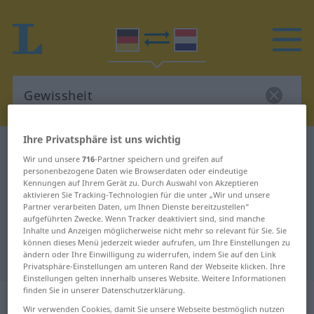
Ihre Privatsphäre ist uns wichtig
Deutsch-Niederländisch Wörterbuch
Gewissheit
Wir und unsere
716
-Partner speichern und greifen auf
Deutsch-Niederländisch
personenbezogene Daten wie Browserdaten oder eindeutige
Kennungen auf Ihrem Gerät zu. Durch Auswahl von Akzeptieren
Übersetzung für "Gewissheit"
aktivieren Sie Tracking-Technologien für die unter „Wir und unsere
Partner verarbeiten Daten, um Ihnen Dienste bereitzustellen“
aufgeführten Zwecke. Wenn Tracker deaktiviert sind, sind manche
Inhalte und Anzeigen möglicherweise nicht mehr so relevant für Sie. Sie
"Gewissheit" Niederländisch
können dieses Menü jederzeit wieder aufrufen, um Ihre Einstellungen zu
Übersetzung
ändern oder Ihre Einwilligung zu widerrufen, indem Sie auf den Link
Privatsphäre-Einstellungen am unteren Rand der Webseite klicken. Ihre
Einstellungen gelten innerhalb unseres Website. Weitere Informationen
finden Sie in unserer Datenschutzerklärung.
„Gewissheit“
: Femininum, weiblich
Wir verwenden Cookies, damit Sie unsere Webseite bestmöglich nutzen