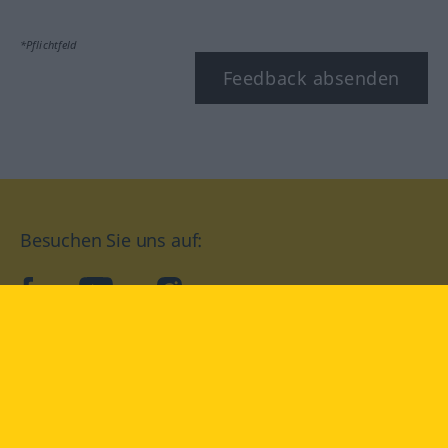
*Pflichtfeld
Feedback absenden
Besuchen Sie uns auf:
facebook
YouTube
Instagram
Langenscheidt