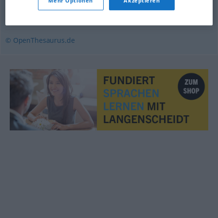
Mehr Optionen
Akzeptieren
Sicherheit
,
Klarheit
,
Zuverlässigkeit
© OpenThesaurus.de