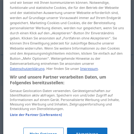
und wir besser mit Ihnen kommunizieren können. Notwendige,
funktionale und statistische Cookies, die für den Betrieb der Webseite
gewählt
und der statistischen Auswertung unserer Webseite erforderlich sind,
werden auf Grundlage unserer Vorauswahl immer auf Ihrem Endgerät
Übersicht aller Übersetzungen
gespeichert. Marketing-Cookies und Cookies, die der Bereitstellung
(Für mehr Details die Übersetzung anklicken/antippen)
personalisierter Werbung dienen, werden nur gespeichert, wenn Sie uns
durch einen Klick auf den „Akzeptieren“-Button Ihr Einverständnis
geben. Klicken Sie ansonsten auf „Fortfahren ohne Akzeptieren“. Sie
verzorgd
können Ihre Einwilligung jederzeit für zukünftige Besuche unserer
Webseite widerrufen. Wenn Sie weitere Informationen zu den Cookies
und den Anpassungsmöglichkeiten möchten, klicken Sie einfach auf den
Button „Mehr Optionen“. Weitergehende Hinweise zu der
Datenverarbeitung entnehmen Sie ansonsten unserer
Datenschutzerklärung
. Hier finden Sie unser
Impressum
.
verzorgd
gewählt
Sprache
Wir und unsere Partner verarbeiten Daten, um
Folgendes bereitzustellen:
Genaue Geolocation-Daten verwenden. Geräteeigenschaften zur
Synonyme für "gewählt"
Identifikation aktiv abfragen. Speichern von und/oder Zugriff auf
Informationen auf einem Gerät. Personalisierte Werbung und Inhalte,
Messung von Werbung und Inhalten, Zielgruppenforschung und
Entwicklung von Dienstleistungen.
gesucht
,
stilvoll
,
gehoben (Hauptform)
Liste der Partner (Lieferanten)
handverlesen
,
erlesen
,
ausgesucht
,
exklusiv
,
ausersehen
,
Mehr Optionen
Akzeptieren