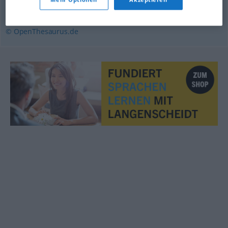
auserlesen
© OpenThesaurus.de