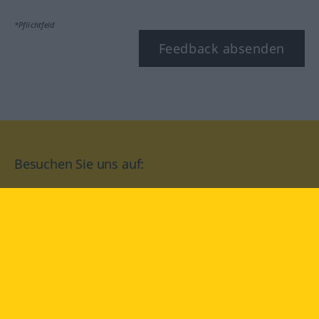
*Pflichtfeld
Feedback absenden
Besuchen Sie uns auf:
facebook
YouTube
Instagram
Langenscheidt