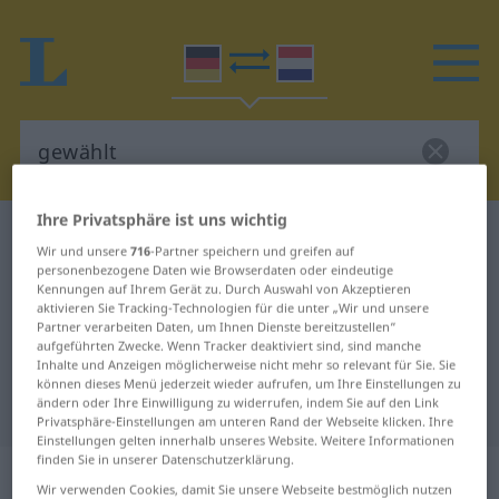
Ihre Privatsphäre ist uns wichtig
Deutsch-Niederländisch Wörterbuch
gewählt
Wir und unsere
716
-Partner speichern und greifen auf
Deutsch-Niederländisch
personenbezogene Daten wie Browserdaten oder eindeutige
Kennungen auf Ihrem Gerät zu. Durch Auswahl von Akzeptieren
Übersetzung für "gewählt"
aktivieren Sie Tracking-Technologien für die unter „Wir und unsere
Partner verarbeiten Daten, um Ihnen Dienste bereitzustellen“
aufgeführten Zwecke. Wenn Tracker deaktiviert sind, sind manche
Inhalte und Anzeigen möglicherweise nicht mehr so relevant für Sie. Sie
"gewählt" Niederländisch
können dieses Menü jederzeit wieder aufrufen, um Ihre Einstellungen zu
ändern oder Ihre Einwilligung zu widerrufen, indem Sie auf den Link
Übersetzung
Privatsphäre-Einstellungen am unteren Rand der Webseite klicken. Ihre
Einstellungen gelten innerhalb unseres Website. Weitere Informationen
finden Sie in unserer Datenschutzerklärung.
„gewählt“
Wir verwenden Cookies, damit Sie unsere Webseite bestmöglich nutzen