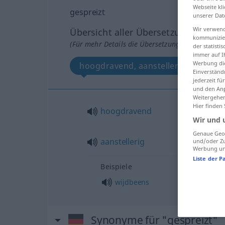
Webseite kli
gespreizt
unserer Dat
Wir verwend
Übersicht aller Übersetzungen
kommunizier
(Für mehr Details die Übersetzung anklicken/an
der statist
immer auf I
Werbung die
hoogdravend, aanstellerig
Einverständ
jederzeit f
und den Anp
Weitergehen
Hier finden
hoogdravend
Wir und 
Genaue Geol
aanstellerig
und/oder Zu
Werbung und
Liste der P
Beispiele
wijdbeens
Synonyme für "gespreizt"