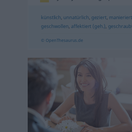
künstlich
,
unnatürlich
,
geziert
,
manierier
geschwollen
,
affektiert (geh.)
,
geschraubt
© OpenThesaurus.de