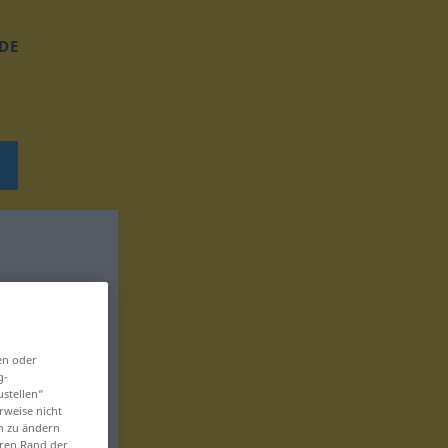
DE
en oder
g-
ustellen“
rweise nicht
en zu ändern
eren Rand der