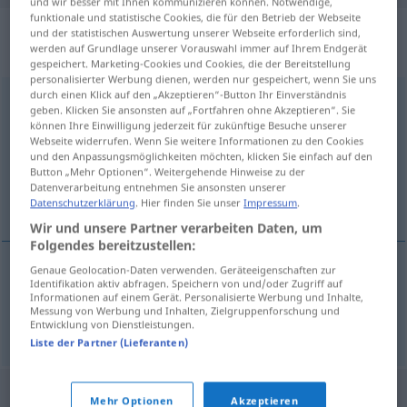
und wir besser mit Ihnen kommunizieren können. Notwendige,
funktionale und statistische Cookies, die für den Betrieb der Webseite
„Gesellschaftsordnung“
: Femininum,
und der statistischen Auswertung unserer Webseite erforderlich sind,
werden auf Grundlage unserer Vorauswahl immer auf Ihrem Endgerät
weiblich
gespeichert. Marketing-Cookies und Cookies, die der Bereitstellung
personalisierter Werbung dienen, werden nur gespeichert, wenn Sie uns
durch einen Klick auf den „Akzeptieren“-Button Ihr Einverständnis
Gesellschaftsordnung
f
geben. Klicken Sie ansonsten auf „Fortfahren ohne Akzeptieren“. Sie
können Ihre Einwilligung jederzeit für zukünftige Besuche unserer
Übersicht aller Übersetzungen
Webseite widerrufen. Wenn Sie weitere Informationen zu den Cookies
und den Anpassungsmöglichkeiten möchten, klicken Sie einfach auf den
(Für mehr Details die Übersetzung anklicken/antippen)
Button „Mehr Optionen“. Weitergehende Hinweise zu der
Datenverarbeitung entnehmen Sie ansonsten unserer
maatschappelijke orde
Datenschutzerklärung
. Hier finden Sie unser
Impressum
.
Wir und unsere Partner verarbeiten Daten, um
Folgendes bereitzustellen:
Genaue Geolocation-Daten verwenden. Geräteeigenschaften zur
Identifikation aktiv abfragen. Speichern von und/oder Zugriff auf
maatschappelijke
orde
Gesellschaftsordnung
Informationen auf einem Gerät. Personalisierte Werbung und Inhalte,
Messung von Werbung und Inhalten, Zielgruppenforschung und
Entwicklung von Dienstleistungen.
POL
Liste der Partner (Lieferanten)
Mehr Optionen
Akzeptieren