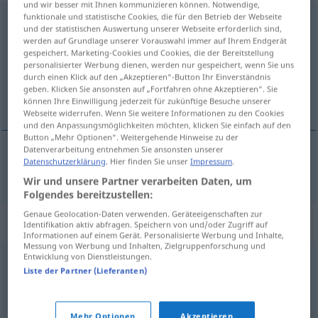
und wir besser mit Ihnen kommunizieren können. Notwendige,
funktionale und statistische Cookies, die für den Betrieb der Webseite
Gelöbnis
n
<
-ses
;
-se
>
und der statistischen Auswertung unserer Webseite erforderlich sind,
werden auf Grundlage unserer Vorauswahl immer auf Ihrem Endgerät
Übersicht aller Übersetzungen
gespeichert. Marketing-Cookies und Cookies, die der Bereitstellung
personalisierter Werbung dienen, werden nur gespeichert, wenn Sie uns
(Für mehr Details die Übersetzung anklicken/antippen)
durch einen Klick auf den „Akzeptieren“-Button Ihr Einverständnis
geben. Klicken Sie ansonsten auf „Fortfahren ohne Akzeptieren“. Sie
gelofte
können Ihre Einwilligung jederzeit für zukünftige Besuche unserer
Webseite widerrufen. Wenn Sie weitere Informationen zu den Cookies
und den Anpassungsmöglichkeiten möchten, klicken Sie einfach auf den
Button „Mehr Optionen“. Weitergehende Hinweise zu der
Datenverarbeitung entnehmen Sie ansonsten unserer
Datenschutzerklärung
. Hier finden Sie unser
Impressum
.
gelofte
Gelöbnis
Wir und unsere Partner verarbeiten Daten, um
Folgendes bereitzustellen:
Genaue Geolocation-Daten verwenden. Geräteeigenschaften zur
Synonyme für "Gelöbnis"
Identifikation aktiv abfragen. Speichern von und/oder Zugriff auf
Informationen auf einem Gerät. Personalisierte Werbung und Inhalte,
Messung von Werbung und Inhalten, Zielgruppenforschung und
Entwicklung von Dienstleistungen.
Ehrenwort
,
Verpflichtung
,
Gelübde
,
Schwur
,
Erklärung
,
Liste der Partner (Lieferanten)
Eid
,
Bund
Mehr Optionen
Akzeptieren