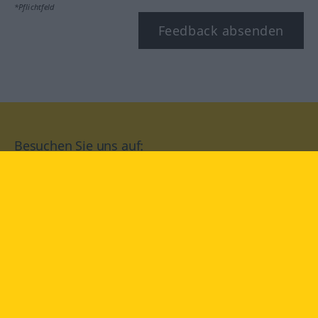
*Pflichtfeld
Feedback absenden
Besuchen Sie uns auf:
facebook
YouTube
Instagram
Langenscheidt
NUTZUNGSBEDINGUNGEN