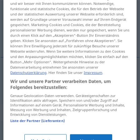
und wir besser mit Ihnen kommunizieren können. Notwendige,
Gebilde
funktionale und statistische Cookies, die für den Betrieb der Webseite
n
und der statistischen Auswertung unserer Webseite erforderlich sind,
werden auf Grundlage unserer Vorauswahl immer auf Ihrem Endgerät
Übersicht aller Übersetzungen
gespeichert. Marketing-Cookies und Cookies, die der Bereitstellung
(Für mehr Details die Übersetzung anklicken/antippen)
personalisierter Werbung dienen, werden nur gespeichert, wenn Sie uns
durch einen Klick auf den „Akzeptieren“-Button Ihr Einverständnis
geben. Klicken Sie ansonsten auf „Fortfahren ohne Akzeptieren“. Sie
compositie, geheel, complex
können Ihre Einwilligung jederzeit für zukünftige Besuche unserer
Webseite widerrufen. Wenn Sie weitere Informationen zu den Cookies
und den Anpassungsmöglichkeiten möchten, klicken Sie einfach auf den
Button „Mehr Optionen“. Weitergehende Hinweise zu der
Datenverarbeitung entnehmen Sie ansonsten unserer
Datenschutzerklärung
. Hier finden Sie unser
Impressum
.
(het)
geheel
, (het)
complex
Gebilde
Wir und unsere Partner verarbeiten Daten, um
Folgendes bereitzustellen:
compositie
Gebilde
Genaue Geolocation-Daten verwenden. Geräteeigenschaften zur
Identifikation aktiv abfragen. Speichern von und/oder Zugriff auf
Informationen auf einem Gerät. Personalisierte Werbung und Inhalte,
Messung von Werbung und Inhalten, Zielgruppenforschung und
Synonyme für "Gebilde"
Entwicklung von Dienstleistungen.
Liste der Partner (Lieferanten)
Machwerk (abwertend)
,
Erzeugnis
,
Werk
,
Fabrikat
,