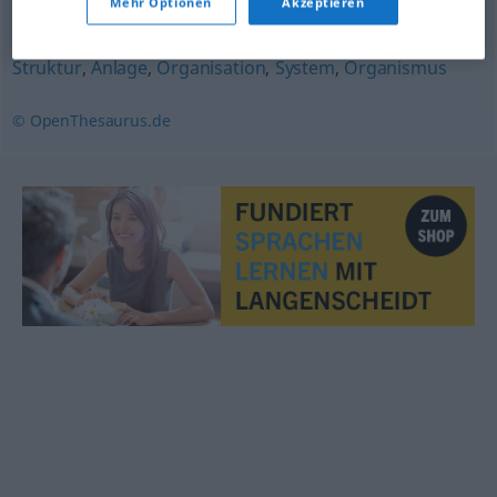
Mehr Optionen
Akzeptieren
Produkt
Struktur
,
Anlage
,
Organisation
,
System
,
Organismus
© OpenThesaurus.de