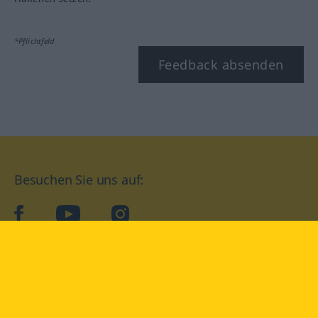
*Pflichtfeld
Feedback absenden
Besuchen Sie uns auf:
facebook
YouTube
Instagram
Langenscheidt