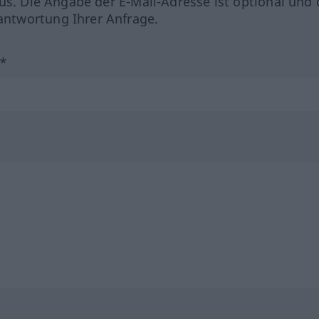
us. Die Angabe der E-Mail-Adresse ist optional und 
ntwortung Ihrer Anfrage.
?*