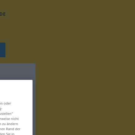
DE
en oder
g-
ustellen“
rweise nicht
en zu ändern
eren Rand der
den Sie in