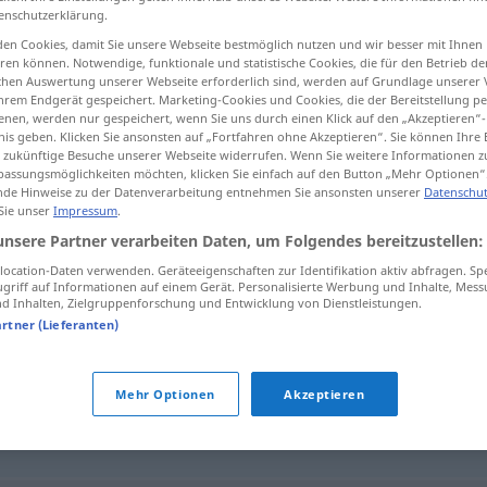
enschutzerklärung.
en Cookies, damit Sie unsere Webseite bestmöglich nutzen und wir besser mit Ihnen
en können. Notwendige, funktionale und statistische Cookies, die für den Betrieb d
ischen Auswertung unserer Webseite erforderlich sind, werden auf Grundlage unserer
tippen)
hrem Endgerät gespeichert. Marketing-Cookies und Cookies, die der Bereitstellung per
nen, werden nur gespeichert, wenn Sie uns durch einen Klick auf den „Akzeptieren“-
nis geben. Klicken Sie ansonsten auf „Fortfahren ohne Akzeptieren“. Sie können Ihre 
ür zukünftige Besuche unserer Webseite widerrufen. Wenn Sie weitere Informationen 
assungsmöglichkeiten möchten, klicken Sie einfach auf den Button „Mehr Optionen“
de Hinweise zu der Datenverarbeitung entnehmen Sie ansonsten unserer
Datenschut
 Sie unser
Impressum
.
Geber
unsere Partner verarbeiten Daten, um Folgendes bereitzustellen:
ocation-Daten verwenden. Geräteeigenschaften zur Identifikation aktiv abfragen. Sp
griff auf Informationen auf einem Gerät. Personalisierte Werbung und Inhalte, Mes
 Inhalten, Zielgruppenforschung und Entwicklung von Dienstleistungen.
artner (Lieferanten)
Mehr Optionen
Akzeptieren