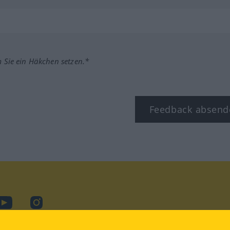
m Sie ein Häkchen setzen.*
Feedback absend
ook
YouTube
Instagram