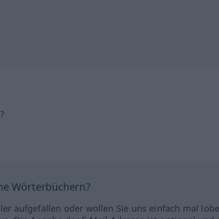
h?
ine Wörterbüchern?
hler aufgefallen oder wollen Sie uns einfach mal lob