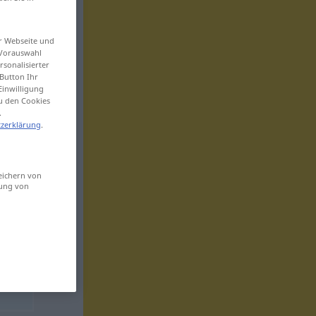
er Webseite und
 Vorauswahl
sonalisierter
Button Ihr
Einwilligung
zu den Cookies
.
zerklärung
.
eichern von
sung von