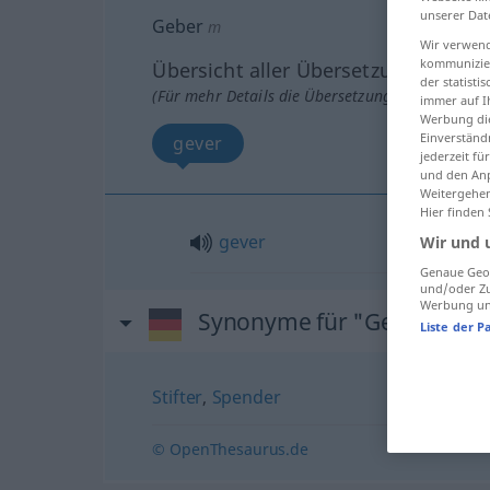
unserer Dat
Geber
m
Wir verwend
kommunizier
Übersicht aller Übersetzungen
der statist
(Für mehr Details die Übersetzung anklicken/an
immer auf I
Werbung die
Einverständ
gever
jederzeit f
und den Anp
Weitergehen
Hier finden
gever
Wir und 
Genaue Geol
und/oder Zu
Werbung und
Synonyme für "Geber"
Liste der P
Stifter
,
Spender
© OpenThesaurus.de