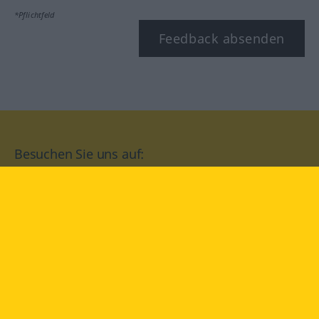
*Pflichtfeld
Feedback absenden
Besuchen Sie uns auf:
facebook
YouTube
Instagram
Langenscheidt
NUTZUNGSBEDINGUNGEN