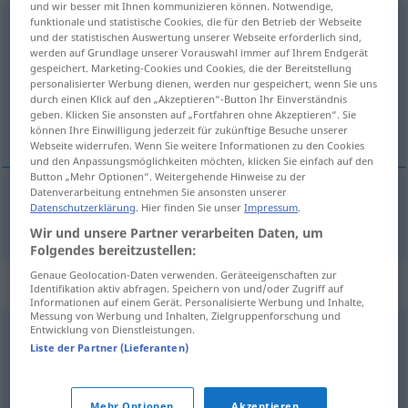
und wir besser mit Ihnen kommunizieren können. Notwendige,
funktionale und statistische Cookies, die für den Betrieb der Webseite
fundieren
<
fundieren
>
und der statistischen Auswertung unserer Webseite erforderlich sind,
werden auf Grundlage unserer Vorauswahl immer auf Ihrem Endgerät
Übersicht aller Übersetzungen
gespeichert. Marketing-Cookies und Cookies, die der Bereitstellung
(Für mehr Details die Übersetzung anklicken/antippen)
personalisierter Werbung dienen, werden nur gespeichert, wenn Sie uns
durch einen Klick auf den „Akzeptieren“-Button Ihr Einverständnis
geben. Klicken Sie ansonsten auf „Fortfahren ohne Akzeptieren“. Sie
funderen
können Ihre Einwilligung jederzeit für zukünftige Besuche unserer
Webseite widerrufen. Wenn Sie weitere Informationen zu den Cookies
und den Anpassungsmöglichkeiten möchten, klicken Sie einfach auf den
Button „Mehr Optionen“. Weitergehende Hinweise zu der
Datenverarbeitung entnehmen Sie ansonsten unserer
Datenschutzerklärung
. Hier finden Sie unser
Impressum
.
funderen
fundieren
Wir und unsere Partner verarbeiten Daten, um
Folgendes bereitzustellen:
Genaue Geolocation-Daten verwenden. Geräteeigenschaften zur
Synonyme für "fundieren"
Identifikation aktiv abfragen. Speichern von und/oder Zugriff auf
Informationen auf einem Gerät. Personalisierte Werbung und Inhalte,
Messung von Werbung und Inhalten, Zielgruppenforschung und
Entwicklung von Dienstleistungen.
begründen
,
festmachen (ugs.)
,
belegen
Liste der Partner (Lieferanten)
erhärten
,
stärken
,
untermauern
,
begründen
Mehr Optionen
Akzeptieren