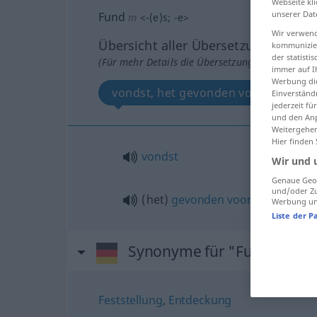
Webseite kli
unserer Dat
Fund
m
<
-(e)s
;
-e
>
Wir verwend
Übersicht aller Übersetzungen
kommunizier
der statist
(Für mehr Details die Übersetzung anklicken/an
immer auf I
Werbung die
vondst, het gevonden voorwerp
Einverständ
jederzeit f
und den Anp
Weitergehen
Hier finden
vondst
Wir und 
Genaue Geol
und/oder Zu
(het)
gevonden
voorwerp
Werbung und
Liste der P
Synonyme für "Fund"
Feststellung
,
Entdeckung