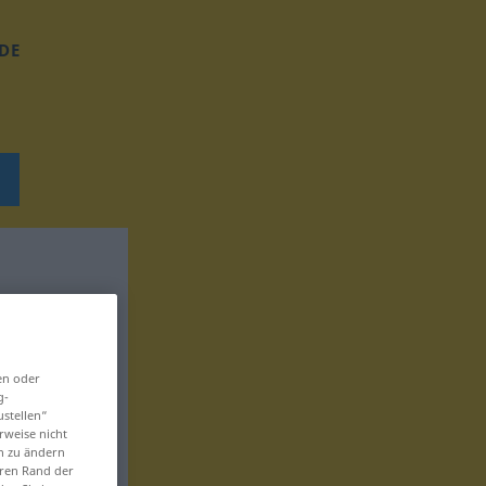
DE
en oder
g-
ustellen“
rweise nicht
en zu ändern
eren Rand der