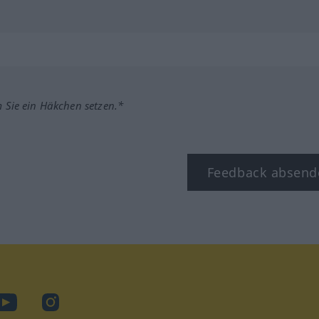
m Sie ein Häkchen setzen.*
Feedback absend
ook
YouTube
Instagram