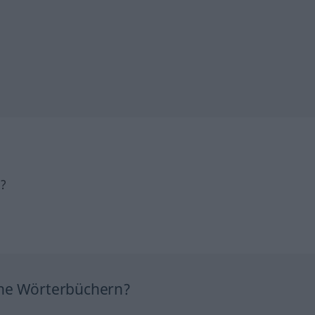
h?
ine Wörterbüchern?