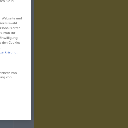
den Sie in
er Webseite und
 Vorauswahl
sonalisierter
Button Ihr
Einwilligung
zu den Cookies
.
zerklärung
.
eichern von
sung von