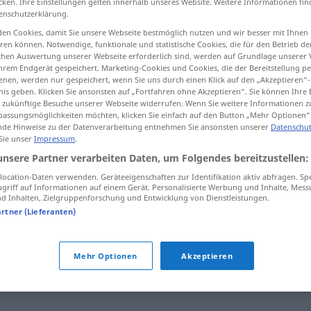
cken. Ihre Einstellungen gelten innerhalb unseres Website. Weitere Informationen fin
enschutzerklärung.
en Cookies, damit Sie unsere Webseite bestmöglich nutzen und wir besser mit Ihnen
en können. Notwendige, funktionale und statistische Cookies, die für den Betrieb d
ischen Auswertung unserer Webseite erforderlich sind, werden auf Grundlage unserer
tippen)
hrem Endgerät gespeichert. Marketing-Cookies und Cookies, die der Bereitstellung per
nen, werden nur gespeichert, wenn Sie uns durch einen Klick auf den „Akzeptieren“-
nis geben. Klicken Sie ansonsten auf „Fortfahren ohne Akzeptieren“. Sie können Ihre 
ür zukünftige Besuche unserer Webseite widerrufen. Wenn Sie weitere Informationen 
assungsmöglichkeiten möchten, klicken Sie einfach auf den Button „Mehr Optionen“
de Hinweise zu der Datenverarbeitung entnehmen Sie ansonsten unserer
Datenschut
 Sie unser
Impressum
.
Fund
unsere Partner verarbeiten Daten, um Folgendes bereitzustellen:
ocation-Daten verwenden. Geräteeigenschaften zur Identifikation aktiv abfragen. Sp
griff auf Informationen auf einem Gerät. Personalisierte Werbung und Inhalte, Mes
Fund
Fundsache
 Inhalten, Zielgruppenforschung und Entwicklung von Dienstleistungen.
artner (Lieferanten)
Mehr Optionen
Akzeptieren