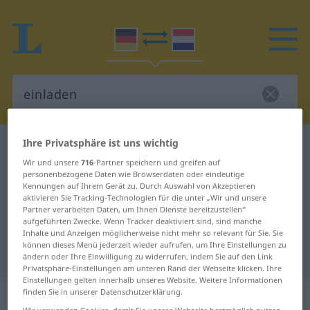
Ihre Privatsphäre ist uns wichtig
Deutsch-Niederländisch Wörterbuch
einladen
Wir und unsere
716
-Partner speichern und greifen auf
Deutsch-Niederländisch
personenbezogene Daten wie Browserdaten oder eindeutige
Kennungen auf Ihrem Gerät zu. Durch Auswahl von Akzeptieren
Übersetzung für "einladen"
aktivieren Sie Tracking-Technologien für die unter „Wir und unsere
Partner verarbeiten Daten, um Ihnen Dienste bereitzustellen“
aufgeführten Zwecke. Wenn Tracker deaktiviert sind, sind manche
"einladen" Niederländisch
Inhalte und Anzeigen möglicherweise nicht mehr so relevant für Sie. Sie
können dieses Menü jederzeit wieder aufrufen, um Ihre Einstellungen zu
Übersetzung
ändern oder Ihre Einwilligung zu widerrufen, indem Sie auf den Link
Privatsphäre-Einstellungen am unteren Rand der Webseite klicken. Ihre
Einstellungen gelten innerhalb unseres Website. Weitere Informationen
„einladen“
finden Sie in unserer Datenschutzerklärung.
Wir verwenden Cookies, damit Sie unsere Webseite bestmöglich nutzen