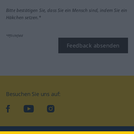
Bitte bestätigen Sie, dass Sie ein Mensch sind, indem Sie ein
Häkchen setzen.*
*Pflichtfeld
Feedback absenden
Besuchen Sie uns auf:
facebook
YouTube
Instagram