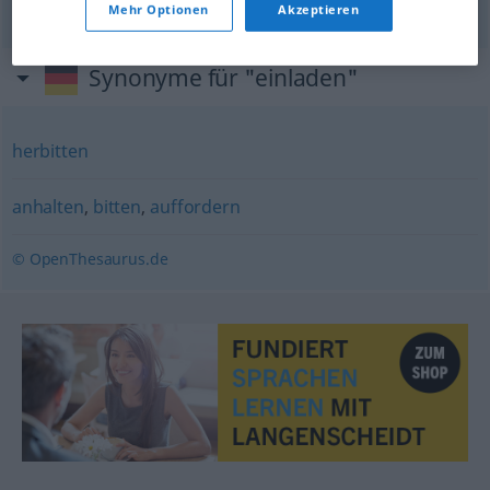
Mehr Optionen
Akzeptieren
Synonyme für "einladen"
herbitten
anhalten
,
bitten
,
auffordern
© OpenThesaurus.de