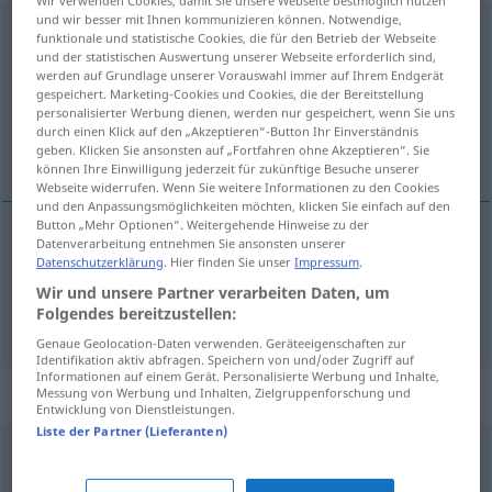
und wir besser mit Ihnen kommunizieren können. Notwendige,
einladen
funktionale und statistische Cookies, die für den Betrieb der Webseite
und der statistischen Auswertung unserer Webseite erforderlich sind,
Übersicht aller Übersetzungen
werden auf Grundlage unserer Vorauswahl immer auf Ihrem Endgerät
gespeichert. Marketing-Cookies und Cookies, die der Bereitstellung
(Für mehr Details die Übersetzung anklicken/antippen)
personalisierter Werbung dienen, werden nur gespeichert, wenn Sie uns
durch einen Klick auf den „Akzeptieren“-Button Ihr Einverständnis
inladen, uitnodigen
geben. Klicken Sie ansonsten auf „Fortfahren ohne Akzeptieren“. Sie
können Ihre Einwilligung jederzeit für zukünftige Besuche unserer
Webseite widerrufen. Wenn Sie weitere Informationen zu den Cookies
und den Anpassungsmöglichkeiten möchten, klicken Sie einfach auf den
Button „Mehr Optionen“. Weitergehende Hinweise zu der
Datenverarbeitung entnehmen Sie ansonsten unserer
inladen
einladen
Datenschutzerklärung
. Hier finden Sie unser
Impressum
.
Wir und unsere Partner verarbeiten Daten, um
Folgendes bereitzustellen:
uitnodigen
einladen
Gäste
Genaue Geolocation-Daten verwenden. Geräteeigenschaften zur
Identifikation aktiv abfragen. Speichern von und/oder Zugriff auf
Informationen auf einem Gerät. Personalisierte Werbung und Inhalte,
Beispielsätze für "einladen"
Messung von Werbung und Inhalten, Zielgruppenforschung und
Entwicklung von Dienstleistungen.
Liste der Partner (Lieferanten)
zum
Essen
einladen
te
eten
vragen